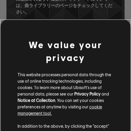
は、曲ライブラリーのページをチェックしてくだ
さい。
We value your
曲ライブラリー
アーティスト（A～Z）
Tracey Thorn
A Distant Shore
privacy
Small Town Girl
This website processes personal data through the
承認済みのアレンジ
use of online tracking technologies, including
cookies. To learn more about Ubisoft's use of
personal data, please see our
Privacy Policy
and
Notice at Collection
. You can set your cookies
preferences at anytime by visiting our
cookie
楽器 / アレンジの種類
承認
クリエイター
アレンジ
management tool.
R+ Team &
コード
In addition to the above, by clicking the “accept”
コードチャート
ARCHI
ャート-