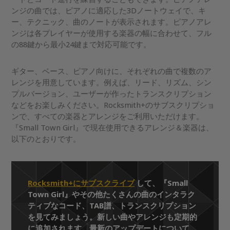
ンジの曲では、ピアノに適応した3Dノートウェイで、キ
ー、テクニック、曲のノートが表示されます。ピアノアレ
ンジは各プレイヤーが使用する楽器の幅に合わせて、フル
の88鍵から最小24鍵まで対応可能です。
ギター、ベース、ピアノ向けに、それぞれの曲で複数のア
レンジを用意しています。例えば、リード、リズム、シン
プルバージョン、ユーザーが作ったトランスクリプション
などをお楽しみください。Rocksmith+のサブスクリプショ
ンで、すべての楽器とアレンジをご利用いただけます。
『Small Town Girl』で現在使用できるアレンジ＆楽器は、
以下のとおりです。
Rocksmith+にサブスクライブ
して、『Small
Town Girl』やその他たくさんの曲のインタラク
ティブなコード、TAB譜、トランスクリプション
を見てみましょう。新しい曲やアレンジも定期的
に追加されます。最新のアップデートについて