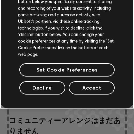
button below you specifically consent to sharing
and recording of your website activity, including
game browsing and purchase activity, with
ベース
Ubisoft’s partners via these online tracking
ベースチャート
ARCHI
ャート-
technologies. If you wish to decline, click the
“decline” button below. You can change your
cookie preferences at any time by visiting the “Set
Cookie Preferences” link on the bottom of each
web page.
コミュニティーアレン
ジ
Set Cookie Preferences
Decline
Accept
コミュニティーアレンジはまだあ
りません