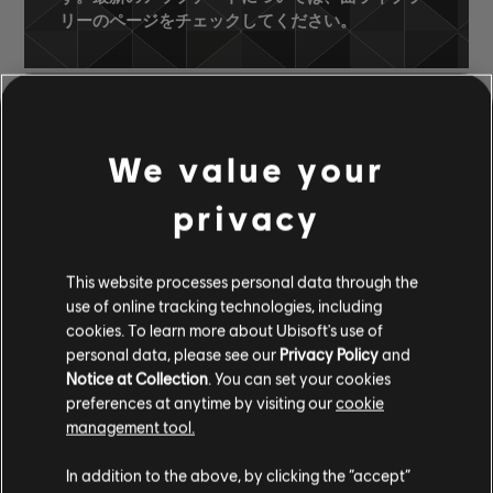
リーのページをチェックしてください。
曲ライブラリー
アーティスト（A～Z）
We value your
The Hollies
Dear Eloise / King Midas In Reverse
privacy
Maker
This website processes personal data through the
承認済みのアレンジ
use of online tracking technologies, including
cookies. To learn more about Ubisoft's use of
personal data, please see our
Privacy Policy
and
Notice at Collection
. You can set your cookies
preferences at anytime by visiting our
cookie
楽器 / アレンジの種類
承認
クリエイター
アレンジ
management tool.
R+ Team &
コード
In addition to the above, by clicking the “accept”
コードチャート
ARCHI
ャート-