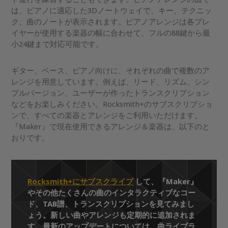
は、ピアノに適応した3Dノートウェイで、キー、テクニッ
ク、曲のノートが表示されます。ピアノアレンジは各プレ
イヤーが使用する楽器の幅に合わせて、フルの88鍵から最
小24鍵まで対応可能です。
ギター、ベース、ピアノ向けに、それぞれの曲で複数のア
レンジを用意しています。例えば、リード、リズム、シン
プルバージョン、ユーザーが作ったトランスクリプション
などをお楽しみください。Rocksmith+のサブスクリプショ
ンで、すべての楽器とアレンジをご利用いただけます。
『Maker』で現在使用できるアレンジ＆楽器は、以下のと
おりです。
Rocksmith+にサブスクライブ
して、『Maker』
やその他たくさんの曲のインタラクティブなコー
ド、TAB譜、トランスクリプションを見てみまし
ょう。新しい曲やアレンジも定期的に追加されま
す。最新のアップデートについては、曲ライブラ