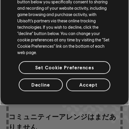
button below you specifically consent to sharing
and recording of your website activity, including
game browsing and purchase activity, with
ベース
Ubisoft’s partners via these online tracking
ベースチャート
ARCHI
ャート-
technologies. If you wish to decline, click the
“decline” button below. You can change your
cookie preferences at any time by visiting the “Set
Cookie Preferences” link on the bottom of each
web page.
コミュニティーアレン
ジ
Set Cookie Preferences
Decline
Accept
コミュニティーアレンジはまだあ
りません