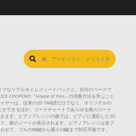
ラクティブなリアルタイムフィードバックと、自分のペースで
 COOPERの『House of Fire』の演奏方法を学ぶこと
イヤーは、従来の2D TAB譜だけでなく、オリジナルの
ぶことができるほか、コードチャートであらゆる曲のコード
きます。ピアノアレンジの曲では、ピアノに適応した3D
ック、曲のノートが表示されます。ピアノアレンジは各プ
わせて、フルの88鍵から最小24鍵まで対応可能です。