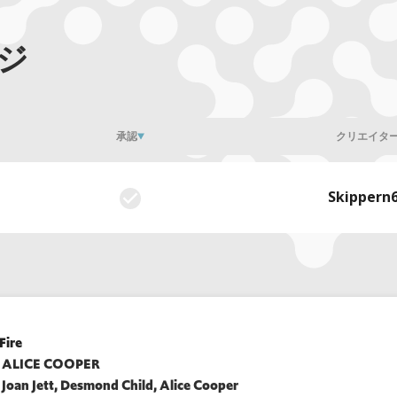
ジ
承認
クリエイタ
Skippern
Fire
ALICE COOPER
Joan Jett, Desmond Child, Alice Cooper