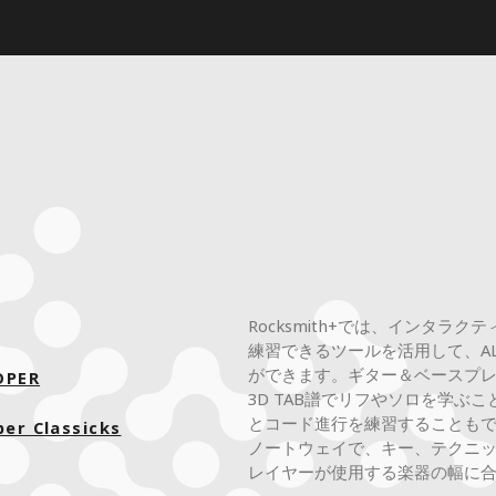
Rocksmith+では、インタ
練習できるツールを活用して、ALICE
ができます。ギター＆ベースプレ
OPER
3D TAB譜でリフやソロを学
とコード進行を練習することもで
per Classicks
ノートウェイで、キー、テクニ
レイヤーが使用する楽器の幅に合