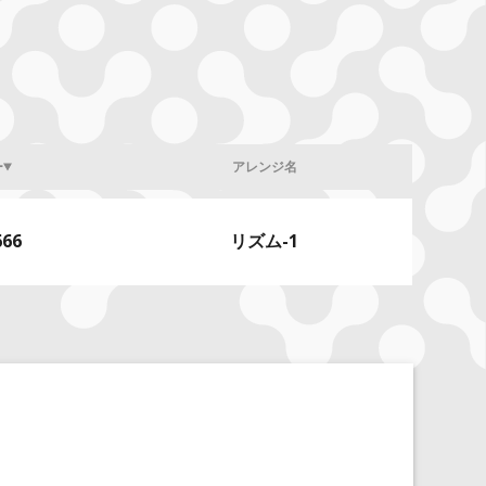
ー
アレンジ名
666
リズム-1