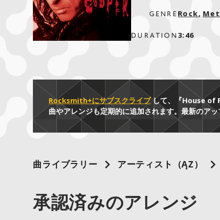
Rock
,
Met
GENRE
3:46
DURATION
Rocksmith+にサブスクライブ
して、『House 
曲やアレンジも定期的に追加されます。最新のアッ
曲ライブラリー
アーティスト（A～Z）
承認済みのアレンジ