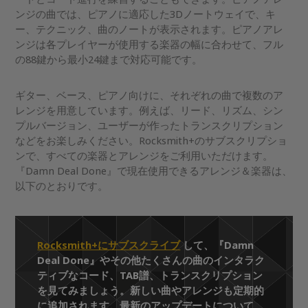
ンジの曲では、ピアノに適応した3Dノートウェイで、キ
ー、テクニック、曲のノートが表示されます。ピアノアレ
ンジは各プレイヤーが使用する楽器の幅に合わせて、フル
の88鍵から最小24鍵まで対応可能です。
ギター、ベース、ピアノ向けに、それぞれの曲で複数のア
レンジを用意しています。例えば、リード、リズム、シン
プルバージョン、ユーザーが作ったトランスクリプション
などをお楽しみください。Rocksmith+のサブスクリプショ
ンで、すべての楽器とアレンジをご利用いただけます。
『Damn Deal Done』で現在使用できるアレンジ＆楽器は、
以下のとおりです。
Rocksmith+にサブスクライブ
して、『Damn
Deal Done』やその他たくさんの曲のインタラク
ティブなコード、TAB譜、トランスクリプション
を見てみましょう。新しい曲やアレンジも定期的
に追加されます。最新のアップデートについて