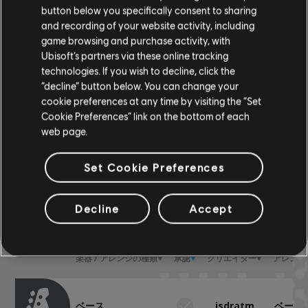
button below you specifically consent to sharing
R+ Team &
コード
コードチャート
and recording of your website activity, including
ARCHI
ャート-
game browsing and purchase activity, with
Ubisoft’s partners via these online tracking
technologies. If you wish to decline, click the
ベース
ベースチャート
ARCHI
“decline” button below. You can change your
ャート-
cookie preferences at any time by visiting the “Set
Cookie Preferences” link on the bottom of each
web page.
コミュニティーアレン
Set Cookie Preferences
ジ
Decline
Accept
楽器 / アレンジの種類
承認
クリエイター
アレンジ
ベース
jsdratm
ベース-