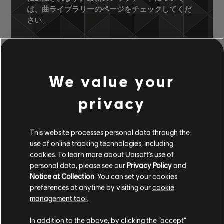
は、曲ライブラリーのページをチェックしてくだ
さい。
曲ライブラリー
アーティスト（A～Z）
We value your
Entombed
To Ride, Shoot Straight and Speak the
privacy
Truth
Damn Deal Done
This website processes personal data through the
use of online tracking technologies, including
cookies. To learn more about Ubisoft's use of
承認済みのアレンジ
personal data, please see our
Privacy Policy
and
Notice at Collection
. You can set your cookies
preferences at anytime by visiting our
cookie
management tool.
楽器 / アレンジの種類
承認
クリエイター
アレンジ
In addition to the above, by clicking the “accept”