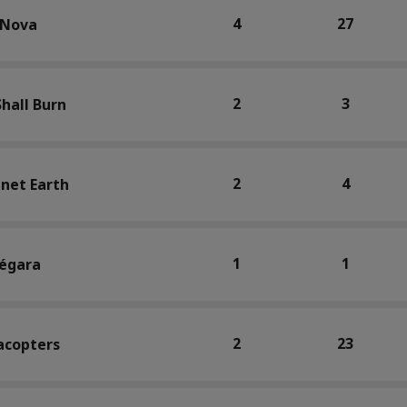
4
27
 Nova
2
3
hall Burn
2
4
anet Earth
1
1
égara
2
23
acopters