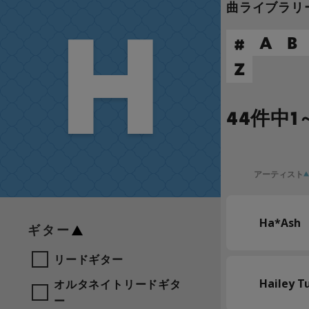
H
曲ライブラリ
#
A
B
Z
44件中
アーティスト
Ha*Ash
ギター
リードギター
Hailey T
オルタネイトリードギタ
ー