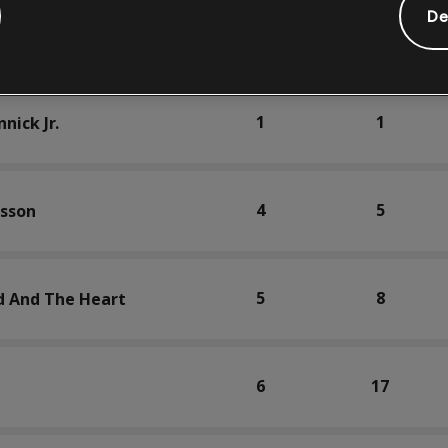
De
5
9
lafonte
1
1
nick Jr.
4
5
lsson
5
8
 And The Heart
6
17