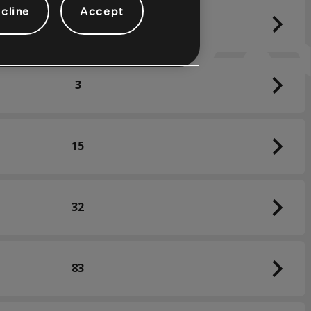
cline
Accept
18
3
15
32
83