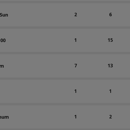
2
6
 Sun
1
15
100
7
13
rm
1
1
1
2
chum