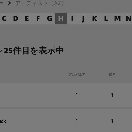
ー
アーティスト（A～Z）
C
D
E
F
G
H
I
J
K
L
M
N
1～25件目を表示中
アルバム
曲
1
1
1
1
uck