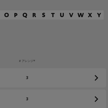
O
P
Q
R
S
T
U
V
W
X
Y
# アレンジ
3
3