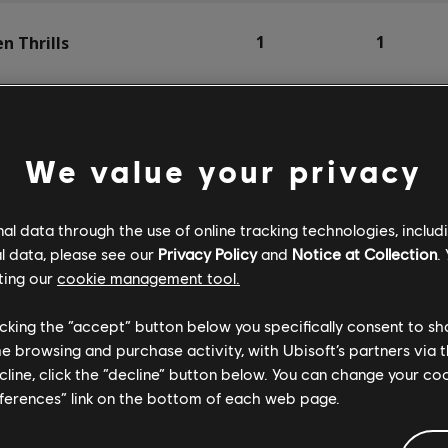
1
1
n Thrills
1
1
all
We value your privacy
1
1
Peel
l data through the use of online tracking technologies, includ
l data, please see our
Privacy Policy
and
Notice at Collection
.
ting our
cookie management tool.
1
1
dio
licking the “accept” button below you specifically consent to s
me browsing and purchase activity, with Ubisoft’s partners via t
ecline, click the “decline” button below. You can change your c
2
5
s
eferences” link on the bottom of each web page.