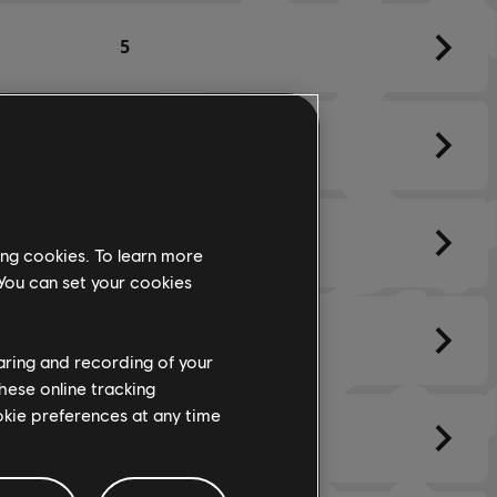
5
4
2
ing cookies. To learn more
 You can set your cookies
2
haring and recording of your
hese online tracking
ookie preferences at any time
12