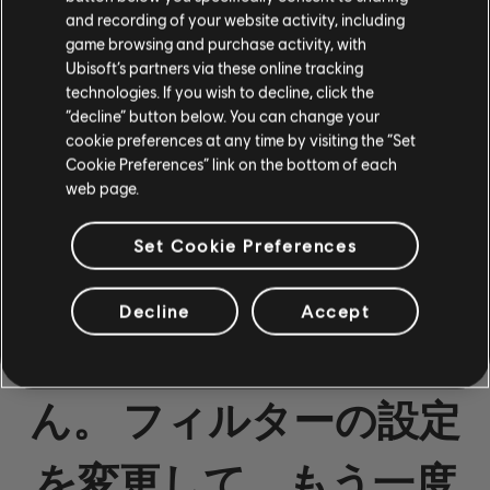
ベース
and recording of your website activity, including
game browsing and purchase activity, with
オルタネイトベース
Ubisoft’s partners via these online tracking
technologies. If you wish to decline, click the
ベースチャート
“decline” button below. You can change your
cookie preferences at any time by visiting the “Set
Cookie Preferences” link on the bottom of each
web page.
ピアノ
ピアノ
Set Cookie Preferences
シンプルピアノ
Decline
Accept
結果が見つかりませ
適用
ん。 フィルターの設定
すべてクリア
を変更して、もう一度