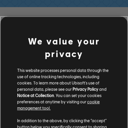
フィルター
ギター
We value your
リードギター
privacy
オルタネイトリードギター
曲ライブラリー
アーティスト（A～Z）
リズムギター
Krisiun
This website processes personal data through the
オルタネイトリズムギター
use of online tracking technologies, including
cookies. To learn more about Ubisoft's use of
コードチャート
personal data, please see our
Privacy Policy
and
アルバム
曲
Notice at Collection
. You can set your cookies
シンプルギター
preferences at anytime by visiting our
cookie
management tool.
ベース
In addition to the above, by clicking the “accept”
button below you specifically consent to sharing