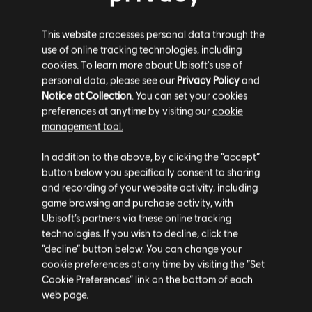
This website processes personal data through the
use of online tracking technologies, including
cookies. To learn more about Ubisoft's use of
personal data, please see our
Privacy Policy
and
フィルター
Notice at Collection
. You can set your cookies
preferences at anytime by visiting our
cookie
ギター
management tool.
リードギター
In addition to the above, by clicking the “accept”
曲ライブラリー
アーティスト（A～Z）
button below you specifically consent to sharing
オルタネイトリードギター
Julio Iglesias
Romantic Classics
and recording of your website activity, including
リズムギター
game browsing and purchase activity, with
2件中1～2件目を表示中
Ubisoft’s partners via these online tracking
オルタネイトリズムギター
technologies. If you wish to decline, click the
コードチャート
“decline” button below. You can change your
cookie preferences at any time by visiting the “Set
シンプルギター
Cookie Preferences” link on the bottom of each
/
曲
アーティスト
web page.