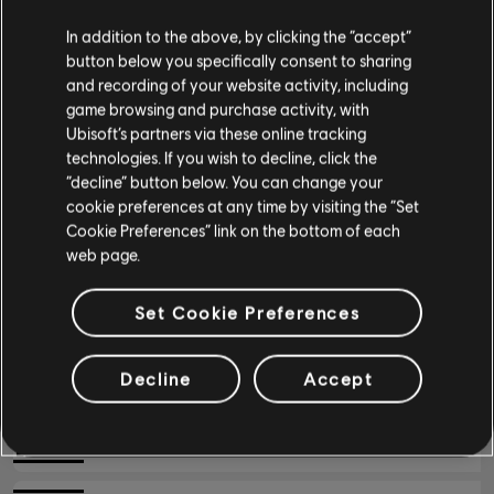
シンプルギター
In addition to the above, by clicking the “accept”
/
曲
アーティスト
button below you specifically consent to sharing
and recording of your website activity, including
game browsing and purchase activity, with
ベース
Blood And Fire Album Version
Ubisoft’s partners via these online tracking
Indigo Girls
technologies. If you wish to decline, click the
ベース
“decline” button below. You can change your
オルタネイトベース
cookie preferences at any time by visiting the “Set
Center Stage Live at Shepherds Bush Empire, Lon
Cookie Preferences” link on the bottom of each
ベースチャート
Indigo Girls
web page.
Set Cookie Preferences
Closer to Fine
ピアノ
Indigo Girls
Decline
Accept
ピアノ
History Of Us Album Version
シンプルピアノ
Indigo Girls