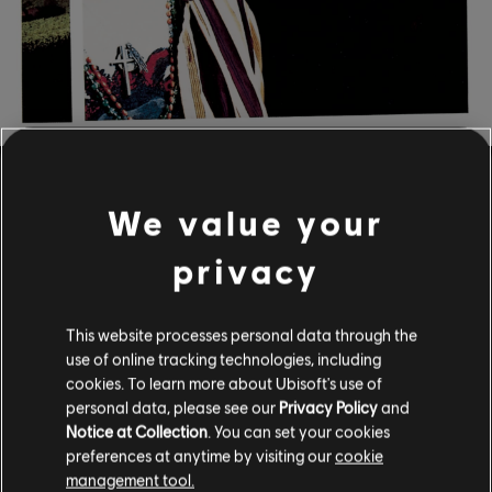
We value your
フィルター
privacy
ギター
リードギター
曲ライブラリー
アーティスト（A～Z）
This website processes personal data through the
オルタネイトリードギター
Indigo Girls
use of online tracking technologies, including
cookies. To learn more about Ubisoft's use of
Indigo Girls (Expanded Edition)
リズムギター
personal data, please see our
Privacy Policy
and
オルタネイトリズムギター
Notice at Collection
. You can set your cookies
7件中1～7件目を表示中
preferences at anytime by visiting our
cookie
コードチャート
management tool.