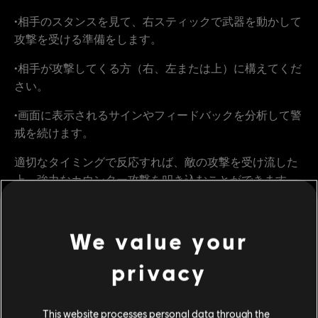
•相手のスタンスを見て、右スティックで武器を動かして
攻撃を受ける準備をします。
•相手が攻撃してくる方（右、左または上）に構えてくだ
さい。
•画面に表示されるサインやフィードバックを分析して警
戒を続けます。
適切なタイミングで反応すれば、敵の攻撃を受け流した
上、強力なカウンター攻撃を叩き込むことができます。
その次に右スティックを使ってキラーコンボを繰り出せ
ば、目の前に立ちはだかるのがどんな相手でも、あっと
言わせることができるでしょう。
We value your
privacy
This website processes personal data through the