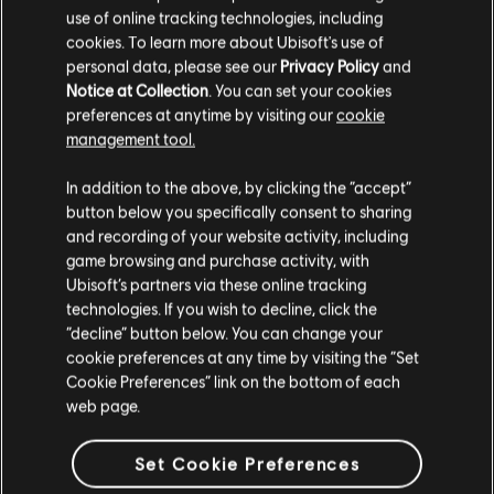
use of online tracking technologies, including
cookies. To learn more about Ubisoft's use of
personal data, please see our
Privacy Policy
and
Notice at Collection
. You can set your cookies
preferences at anytime by visiting our
cookie
management tool.
ゲームのインターフェースにも、スタンスや武器の構え
In addition to the above, by clicking the “accept”
方によって対戦相手の意図が明確に表示されます。そう
button below you specifically consent to sharing
and recording of your website activity, including
した兆候を見て、これから来る攻撃をブロックするか、
game browsing and purchase activity, with
反対側に攻撃を打ち込むかを決めることができます。ま
Ubisoft’s partners via these online tracking
たは、同じ方法を使ってフェイント攻撃を行い、敵を混
technologies. If you wish to decline, click the
乱させることも可能です。私たちが作り出したダイナミ
“decline” button below. You can change your
ックな戦闘コントロール哲学により、プレイヤーはアク
cookie preferences at any time by visiting the “Set
ションとリアクションを素早く使い分けるテクニックを
Cookie Preferences” link on the bottom of each
駆使して、どのような敵にも対応できるようになってい
web page.
ます。
Set Cookie Preferences