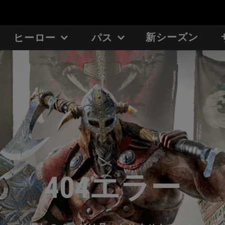
新シーズン
ヒーロー
パス
404エラー