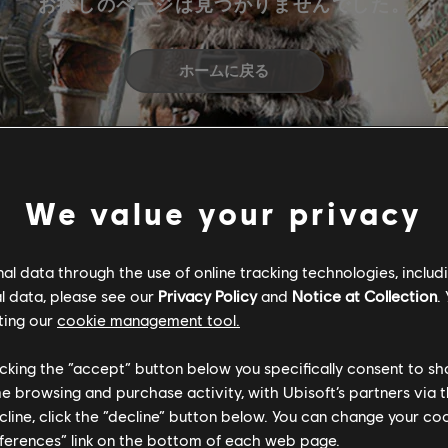
お探しのページは見つかりませんでした。
ホームに戻る
We value your privacy
l data through the use of online tracking technologies, includ
l data, please see our
Privacy Policy
and
Notice at Collection
.
ting our
cookie management tool.
licking the “accept” button below you specifically consent to s
me browsing and purchase activity, with Ubisoft’s partners via t
ecline, click the “decline” button below. You can change your c
eferences” link on the bottom of each web page.