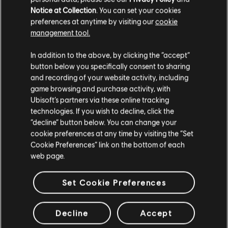
戻る
Notice at Collection
. You can set your cookies
preferences at anytime by visiting our
cookie
management tool.
In addition to the above, by clicking the “accept”
button below you specifically consent to sharing
and recording of your website activity, including
game browsing and purchase activity, with
Ubisoft’s partners via these online tracking
technologies. If you wish to decline, click the
“decline” button below. You can change your
cookie preferences at any time by visiting the “Set
Cookie Preferences” link on the bottom of each
スタジオ
web page.
UBISOFT TORONTO
Set Cookie Preferences
プラットフォーム
Decline
Accept
XBOX SERIES X|S