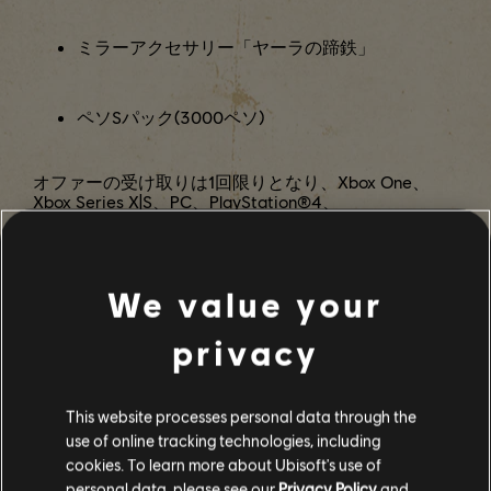
ミラーアクセサリー「ヤーラの蹄鉄」
ペソSパック(3000ペソ)
オファーの受け取りは1回限りとなり、Xbox One、
Xbox Series X|S、PC、PlayStation®4、
PlayStation®5、Luna、Stadiaにて期間限定で入手可
能です。
We value your
privacy
33
/
60
This website processes personal data through the
use of online tracking technologies, including
cookies. To learn more about Ubisoft's use of
personal data, please see our
Privacy Policy
and