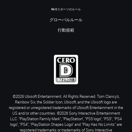
R6 Eスポーツのルール
グローバルルール
行動規範
©2026 Ubisoft Entertainment. All Rights Reserved. Tom Clancy’s,
Rainbow Six, the Soldier Icon, Ubisoft, and the Ubisoft logo are
registered or unregistered trademarks of Ubisoft Entertainment in the
US and/or other countries. ©2026 Sony Interactive Entertainment
LLC. "PlayStation Family Mark", "PlayStation", "PS5 logo", "PS5", "PS4
logo", "PS4", "PlayStation Shapes Logo" and "Play Has No Limits" are
registered trademarks or trademarks of Sony Interactive