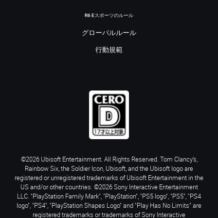
R6 Eスポーツのルール
グローバルルール
行動規範
©2026 Ubisoft Entertainment. All Rights Reserved. Tom Clancy’s,
Rainbow Six, the Soldier Icon, Ubisoft, and the Ubisoft logo are
registered or unregistered trademarks of Ubisoft Entertainment in the
US and/or other countries. ©2026 Sony Interactive Entertainment
LLC. "PlayStation Family Mark", "PlayStation", "PS5 logo", "PS5", "PS4
logo", "PS4", "PlayStation Shapes Logo" and "Play Has No Limits" are
registered trademarks or trademarks of Sony Interactive