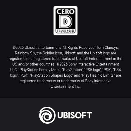
©2026 Ubisoft Entertainment. All Rights Reserved. Tom Clancy’s,
Rainbow Six, the Soldier Icon, Ubisoft, and the Ubisoft logo are
registered or unregistered trademarks of Ubisoft Entertainment in the
US and/or other countries. ©2026 Sony Interactive Entertainment
LLC. "PlayStation Family Mark", "PlayStation", "PS5 logo", "PS5", "PS4
logo", "PS4", "PlayStation Shapes Logo" and "Play Has No Limits" are
registered trademarks or trademarks of Sony Interactive
Entertainment Inc.