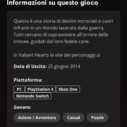
Informazioni su questo gioco
Questa è una storia di destini incrociati e cuori
infranti in un mondo lacerato dalla guerra.
Tutti cercano di sopravvivere all'orrore delle
trincee, guidati dal loro fedele cane.
In Valiant Hearts le vite dei personaggi si
legano in un nodo inestricabile nel corso della
Data di Uscita
:
25 giugno 2014
vicenda. Amicizia, amore, sacrificio e tragedia
si susseguono mentre i nostri eroi si aiutano
Piattaforma
:
nel tentativo di preservare la propria umanità
davanti agli orrori della guerra.
PC
PlayStation 4
Xbox One
Nintendo Switch
Genere
:
Azione / Avventura
Casual
Puzzle