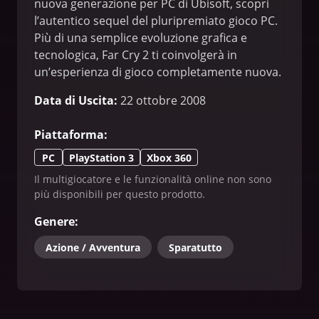
nuova generazione per PC di Ubisoft, scopri
l’autentico sequel del pluripremiato gioco PC.
Più di una semplice evoluzione grafica e
tecnologica, Far Cry 2 ti coinvolgerà in
un’esperienza di gioco completamente nuova.
Scopri uno delle più affascinanti ma anche
Data di Uscita
:
22 ottobre 2008
delle più pericolose ambientazioni del mondo,
l’AFRICA!
Piattaforma
:
PC
PlayStation 3
Xbox 360
Il multigiocatore e le funzionalità online non sono
più disponibili per questo prodotto.
Genere
:
Azione / Avventura
Sparatutto