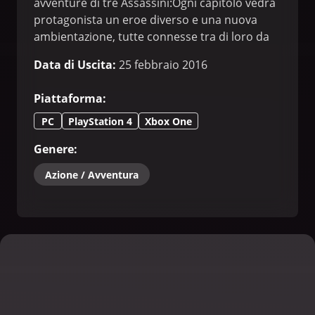
avventure di tre Assassini:Ogni capitolo vedrà
protagonista un eroe diverso e una nuova
ambientazione, tutte connesse tra di loro da
una trama comune che si concludeà con
Data di Uscita
:
25 febbraio 2016
lultimo episodio.
Piattaforma
:
PC
PlayStation 4
Xbox One
Genere
:
Azione / Avventura