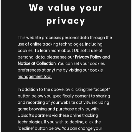
società.
We value your
ALTRO
privacy
This website processes personal data through the
use of online tracking technologies, including
cookies. To learn more about Ubisoft's use of
personal data, please see our
Privacy Policy
and
Notice at Collection
. You can set your cookies
preferences at anytime by visiting our
cookie
management tool.
In addition to the above, by clicking the “accept”
button below you specifically consent to sharing
and recording of your website activity, including
game browsing and purchase activity, with
DETTAGLI SUL GIOCO
Ubisoft’s partners via these online tracking
technologies. If you wish to decline, click the
Gioca con i tuoi amici in coop o in PvP, ottieni
equipaggiamento e armi potenti ed entra nella ristretta
“decline” button below. You can change your