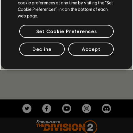
cerchia di coloro che sono in grado di proteggere la Capitale
cookie preferences at any time by visiting the “Set
in tempo di crisi.
Cookie Preferences” link on the bottom of each
web page.
ALTRO
Set Cookie Preferences
Decline
Accept