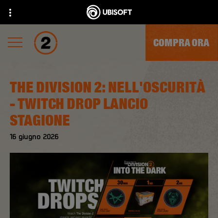
COMPRA ORA
THE DIVISION 2: NELL'OSCURITÀ
- TWITCH DROP LANCIO
STAGIONE
16
giugno
2026