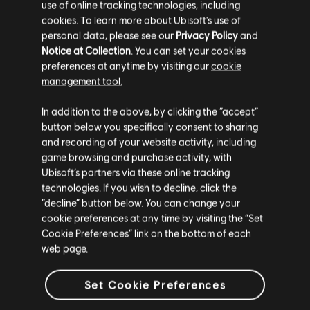
use of online tracking technologies, including
cookies. To learn more about Ubisoft's use of
personal data, please see our
Privacy Policy
and
Notice at Collection
. You can set your cookies
preferences at anytime by visiting our
cookie
STORIA
management tool.
Guida una squadra di agenti scelti in una Washington post-
epidemia per riportare l'ordine e impedire il collasso della
In addition to the above, by clicking the “accept”
società.
button below you specifically consent to sharing
ALTRO
and recording of your website activity, including
game browsing and purchase activity, with
Ubisoft’s partners via these online tracking
technologies. If you wish to decline, click the
“decline” button below. You can change your
cookie preferences at any time by visiting the “Set
Cookie Preferences” link on the bottom of each
web page.
Set Cookie Preferences