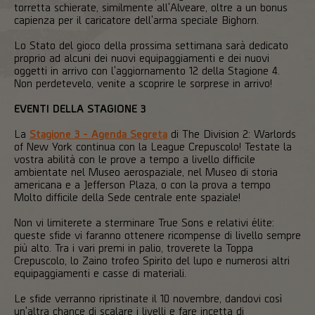
torretta schierate, similmente all'Alveare, oltre a un bonus
capienza per il caricatore dell'arma speciale Bighorn.
Lo Stato del gioco della prossima settimana sarà dedicato
proprio ad alcuni dei nuovi equipaggiamenti e dei nuovi
oggetti in arrivo con l'aggiornamento 12 della Stagione 4.
Non perdetevelo, venite a scoprire le sorprese in arrivo!
EVENTI DELLA STAGIONE 3
La
Stagione 3 - Agenda Segreta
di The Division 2: Warlords
of New York continua con la League Crepuscolo! Testate la
vostra abilità con le prove a tempo a livello difficile
ambientate nel Museo aerospaziale, nel Museo di storia
americana e a Jefferson Plaza, o con la prova a tempo
Molto difficile della Sede centrale ente spaziale!
Non vi limiterete a sterminare True Sons e relativi élite:
queste sfide vi faranno ottenere ricompense di livello sempre
più alto. Tra i vari premi in palio, troverete la Toppa
Crepuscolo, lo Zaino trofeo Spirito del lupo e numerosi altri
equipaggiamenti e casse di materiali.
Le sfide verranno ripristinate il 10 novembre, dandovi così
un'altra chance di scalare i livelli e fare incetta di