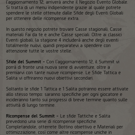
l'aggiornamento 12, arriverà anche il Negozio Evento Globale.
Si tratta di un menu indipendente grazie al quale potrete
spendere le stelle ottenute dalle Sfide degli Eventi Globali
per ottenere delle ricompense extra.
In questo negozio potrete trovare Casse stagionali, Casse
materiali Fai da te e anche Casse speciali. Oltre ai classici
Eventi globali, la stagione 4 includerà anche degli eventi
totalmente nuovi, quindi preparatevi a spendere con
attenzione tutte le vostre stelle.
Sfide del Summit -
Con l'aggiornamento 12, il Summit vi
porrà di fronte una nuova serie di avventure, oltre a
premiarvi con tante nuove ricompense. Le Sfide Tattica e
Salita vi offriranno nuovi obiettivi secondari.
Soltanto le sfide 1 Tattica e 1 Salita potranno essere attivate
allo stesso tempo: saranno specifiche per ogni giocatore e
incideranno tanto sui progressi di breve termine quanto sulle
attività di lungo termine.
Ricompense del Summit -
Le sfide Tattiche e Salita
prevedono una serie di ricompense specifiche.
Completandole, otterrete Bottino obiettivo e Materiali per
ottimizzazione, così come altre ricompense uniche in