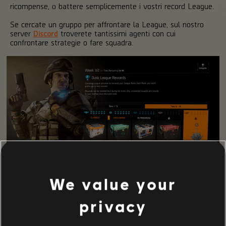
ricompense, o battere semplicemente i vostri record League.
Se cercate un gruppo per affrontare la League, sul nostro
server
Discord
troverete tantissimi agenti con cui
confrontare strategie o fare squadra.
We value your
AVVISI PRIORITARI
privacy
Abbiamo svolto una
manutenzione
di routine il 3 novembre,
per risolvere numerosi problemi, tra cui quello delle stanze di
rifornimento degli avamposti che non si aprivano dopo