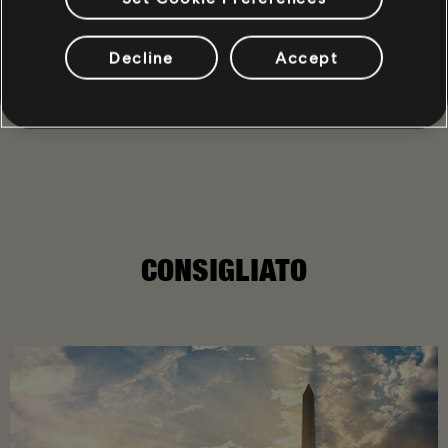
180
/
463
Decline
Accept
INDIETRO
CONSIGLIATO