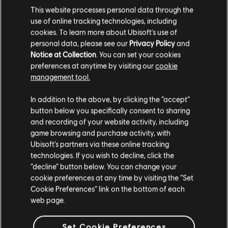
l'eliminazione di agenti traditori, gli obiettivi mancanti e gli
This website processes personal data through the
ascensori che non funzionavano all'interno del Summit, oltre
use of online tracking technologies, including
agli errori relativi all'attributo Cadenza di fuoco delle Stazioni
cookies. To learn more about Ubisoft's use of
di ricalibrazione, e molto altro.
personal data, please see our
Privacy Policy
and
L'Evento abiti Ultima spiaggia è ormai concluso e molti dei
Notice at Collection
. You can set your cookies
relativi oggetti sono ora disponibili per essere acquistati
preferences at anytime by visiting our
cookie
direttamente con valuta premium nei negozi del gioco.
management tool.
Qui trovate una lista dei
problemi noti
su cui stiamo ancora
In addition to the above, by clicking the “accept”
lavorando. Appena avremo risolto, forniremo ulteriori
informazioni.
button below you specifically consent to sharing
and recording of your website activity, including
Per questa settimana è tutto!
game browsing and purchase activity, with
Ubisoft’s partners via these online tracking
Alla prossima!
technologies. If you wish to decline, click the
/ Il Team di sviluppo di The Division 2
“decline” button below. You can change your
cookie preferences at any time by visiting the “Set
Cookie Preferences” link on the bottom of each
web page.
Set Cookie Preferences