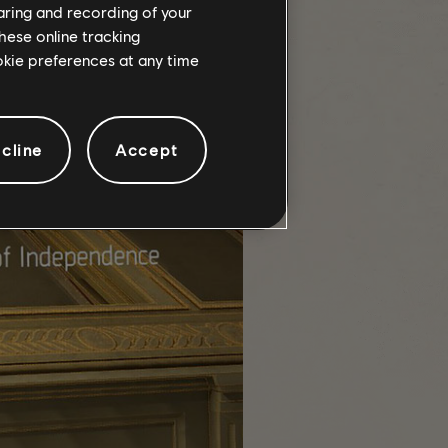
haring and recording of your
ere...
hese online tracking
ookie preferences at any time
cline
Accept