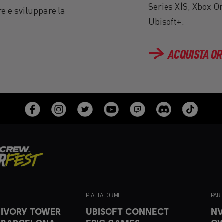
Series X|S, Xbox 
e e sviluppare la
Ubisoft+.
ACQUISTA O
PIATTAFORME
PAR
 IVORY TOWER
UBISOFT CONNECT
NV