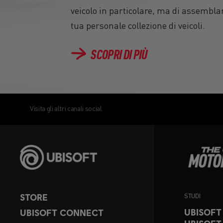
veicolo in particolare, ma di assemblar
tua personale collezione di veicoli.
SCOPRI DI PIÙ
Visita gli altri canali social
STORE
STUDI
UBISOFT
UBISOFT CONNECT