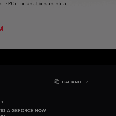
One e PC o con un abbonamento a
RA
ITALIANO
TNER
IDIA GEFORCE NOW