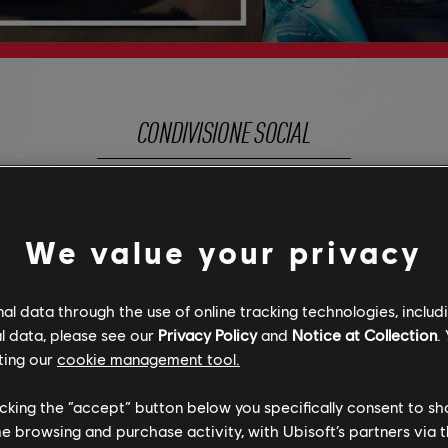
CONDIVISIONE SOCIAL
We value your privacy
SCOPRI DI PIÙ
l data through the use of online tracking technologies, includ
l data, please see our
Privacy Policy
and
Notice at Collection
.
ting our
cookie management tool.
licking the “accept” button below you specifically consent to s
me browsing and purchase activity, with Ubisoft’s partners via t