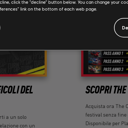
ecline, click the “decline” button below. You can change your c
eferences” link on the bottom of each web page.
De
ICOLI DEL
SCOPRI THE
Acquista ora The C
festival senza fine
ti a un solo
Disponibile per Pl
 relazione con un