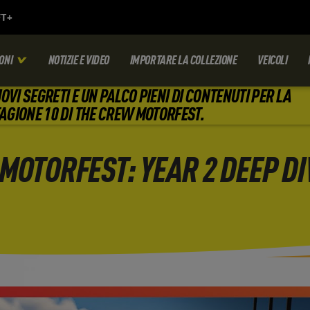
ONI
NOTIZIE E VIDEO
IMPORTARE LA COLLEZIONE
VEICOLI
OVI SEGRETI E UN PALCO PIENI DI CONTENUTI PER LA
AGIONE 10 DI THE CREW MOTORFEST.
MOTORFEST: YEAR 2 DEEP DI