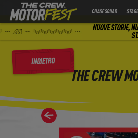
CHASE SQUAD
STAGI
NUOVE STORIE, NU
ST
INDIETRO
THE CREW MO