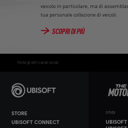
veicolo in particolare, ma di assemblar
tua personale collezione di veicoli.
SCOPRI DI PIÙ
Visita gli altri canali social
STORE
STUDI
UBISOFT
UBISOFT CONNECT