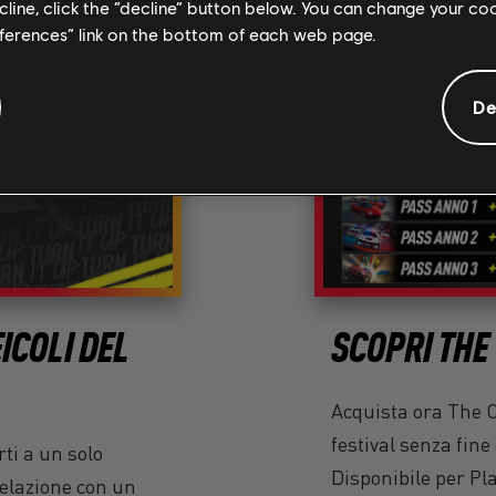
ecline, click the “decline” button below. You can change your c
eferences” link on the bottom of each web page.
De
ICOLI DEL
SCOPRI THE
Acquista ora The C
festival senza fine
ti a un solo
Disponibile per Pl
 relazione con un