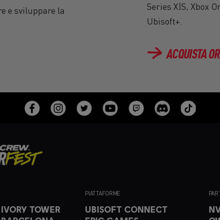
Series X|S, Xbox 
e e sviluppare la
Ubisoft+.
ACQUISTA O
PIATTAFORME
PAR
 IVORY TOWER
UBISOFT CONNECT
NV