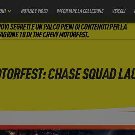
ONI
NOTIZIE E VIDEO
IMPORTARE LA COLLEZIONE
VEICOLI
OVI SEGRETI E UN PALCO PIENI DI CONTENUTI PER LA
AGIONE 10 DI THE CREW MOTORFEST.
TORFEST: CHASE SQUAD LA