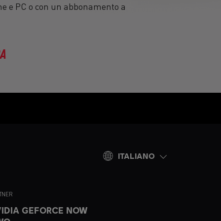
One e PC o con un abbonamento a
RA
ITALIANO
TNER
IDIA GEFORCE NOW