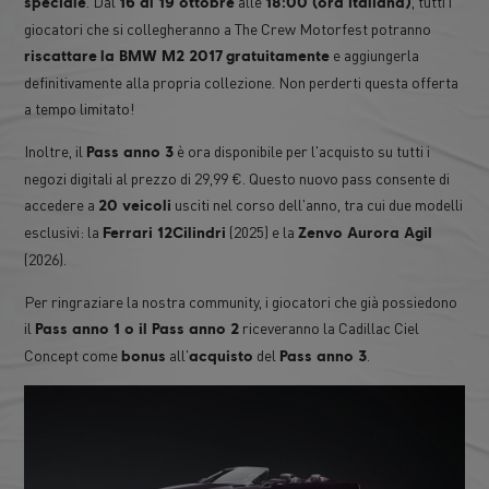
. Dal
alle
, tutti i
speciale
16 al 19 ottobre
18:00 (ora italiana)
giocatori che si collegheranno a The Crew Motorfest potranno
e aggiungerla
riscattare
la BMW M2 2017
gratuitamente
definitivamente alla propria collezione. Non perderti questa offerta
a tempo limitato!
Inoltre, il
è ora disponibile per l'acquisto su tutti i
Pass anno 3
negozi digitali al prezzo di 29,99 €. Questo nuovo pass consente di
accedere a
usciti nel corso dell'anno, tra cui due modelli
20 veicoli
esclusivi: la
(2025) e la
Ferrari 12Cilindri
Zenvo Aurora Agil
(2026).
Per ringraziare la nostra community, i giocatori che già possiedono
il
riceveranno la Cadillac Ciel
Pass anno 1 o il Pass anno 2
Concept come
all'
del
.
bonus
acquisto
Pass anno 3