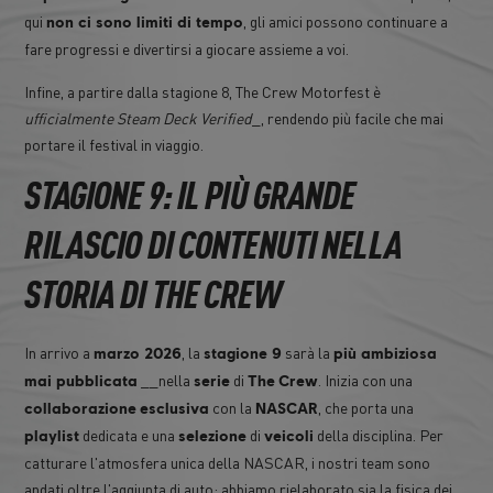
qui
, gli amici possono continuare a
non ci sono limiti di tempo
fare progressi e divertirsi a giocare assieme a voi.
Infine, a partire dalla stagione 8, The Crew Motorfest è
ufficialmente Steam Deck Verified
_, rendendo più facile che mai
portare il festival in viaggio.
STAGIONE 9: IL PIÙ GRANDE
RILASCIO DI CONTENUTI NELLA
STORIA DI THE CREW
In arrivo a
, la
sarà la
marzo 2026
stagione 9
più ambiziosa
__nella
di
. Inizia con una
mai pubblicata
serie
The
Crew
con la
, che porta una
collaborazione
esclusiva
NASCAR
dedicata e una
di
della disciplina. Per
playlist
selezione
veicoli
catturare l'atmosfera unica della NASCAR, i nostri team sono
andati oltre l'aggiunta di auto: abbiamo rielaborato sia la fisica dei