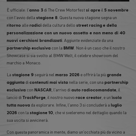
È ufficiale: l'
di The Crew Motorfest
il
anno 3
si apre
5 novembre
con l'avvio della
. Questa nuova stagione segna un
stagione 8
alle
della cultura dello
ritorno
radici
street
racing
e della
personalizzazione con un nuovo assetto e non meno di 40
. Aggiunte evidenziate da una
nuovi cerchioni brandizzati
con la
. Non è un caso che il nostro
partnership
esclusiva
BMW
Showcase si sia svolto al BMW Welt, il celebre showroom del
marchio a Monaco.
La
seguirà nel
e offrirà la più
stagione 9
marzo 2026
grande
di
nella serie, con una
aggiunta
contenuti
mai
vista
partnership
con
, l'arrivo di
, il
esclusiva
NASCAR
auto
radiocomandate
lancio di
, il nostro nuovo
, e un'
TrackForge
race creator
isola
da esplorare. Infine, l'anno 3 si concluderà a
tutta
nuova
luglio
con la
, che vi sveleremo nel dettaglio quando la
2026
stagione
10
sua uscita si avvicinerà.
Con questa panoramica in mente, diamo un'occhiata più da vicino a