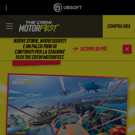
COMPRA ORA
NUOVE STORIE, NUOVI SEGRETI
E UN PALCO PIENI DI
SCOPRI DI PIÙ
CONTENUTI PER LA STAGIONE
INDIETRO
10 DI THE CREW MOTORFEST.