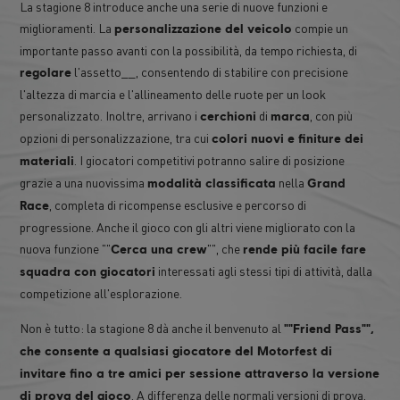
La stagione 8 introduce anche una serie di nuove funzioni e
miglioramenti. La
compie un
personalizzazione del veicolo
importante passo avanti con la possibilità, da tempo richiesta, di
l'assetto__, consentendo di stabilire con precisione
regolare
l'altezza di marcia e l'allineamento delle ruote per un look
personalizzato. Inoltre, arrivano i
di
, con più
cerchioni
marca
opzioni di personalizzazione, tra cui
colori nuovi e finiture dei
. I giocatori competitivi potranno salire di posizione
materiali
grazie a una nuovissima
nella
modalità classificata
Grand
, completa di ricompense esclusive e percorso di
Race
progressione. Anche il gioco con gli altri viene migliorato con la
nuova funzione ""
"", che
Cerca una crew
rende più facile fare
interessati agli stessi tipi di attività, dalla
squadra con giocatori
competizione all'esplorazione.
Non è tutto: la stagione 8 dà anche il benvenuto al
""Friend Pass"",
che consente a qualsiasi giocatore del Motorfest di
invitare fino a tre amici per sessione attraverso la versione
. A differenza delle normali versioni di prova,
di prova del gioco