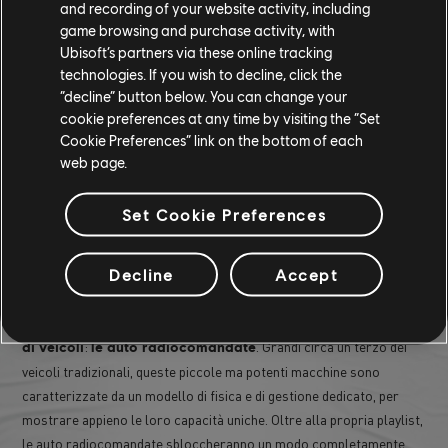
and recording of your website activity, including
rispecchiano il tipo di creazioni che i giocatori potranno presto
game browsing and purchase activity, with
costruire da soli con TrackForge.
Ubisoft’s partners via these online tracking
technologies. If you wish to decline, click the
“decline” button below. You can change your
cookie preferences at any time by visiting the “Set
Cookie Preferences” link on the bottom of each
web page.
Set Cookie Preferences
Decline
Accept
Infine, a metà stagione, introdurremo
una nuovissima categoria
:
. Grandi circa un terzo dei
di veicoli
le auto radiocomandate
veicoli tradizionali, queste piccole ma potenti macchine sono
caratterizzate da un modello di fisica e di gestione dedicato, per
mostrare appieno le loro capacità uniche. Oltre alla propria playlist,
le auto radiocomandate sbloccheranno un modo completamente