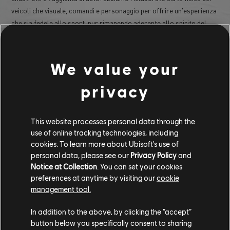
veicoli che visuale, comandi e personaggio per offrire un'esperienza
che sia fedele allo sport, pur rimanendo aderente allo spirito del
Motorfest.
La stagione 9 spingerà anche i confini della creatività con
We value your
l'introduzione di
, un nuovissimo
TrackForge
strumento UGC
che permette ai giocatori di
,
(generato dagli utenti)
creare
privacy
e
sui
. Progettato
condividere
correre
propri circuiti da sogno
per essere lo strumento di creazione più potente che abbiamo mai
costruito, TrackForge darà alla community la libertà di immaginare
This website processes personal data through the
qualsiasi cosa, dai circuiti autentici ai layout più selvaggi e
use of online tracking technologies, including
inaspettati. Per mostrare il suo potenziale, TrackForge prenderà
cookies. To learn more about Ubisoft's use of
personal data, please see our
Privacy Policy
and
vita su un'isola completamente nuova, creata da zero per ospitare
Notice at Collection
. You can set your cookies
piste personalizzate.
preferences at anytime by visiting our
cookie
E non è tutto: una seconda
sarà
proprio
nuova isola
disponibile
management tool.
all'
. Questo ambiente
inizio della stagione
fonde lo spirito
serio
In addition to the above, by clicking the “accept”
e competitivo
con
, tra cui
della NASCAR
dettagli
più giocosi
button below you specifically consent to sharing
uno stadio NASCAR completo e layout di circuito esagerati, che