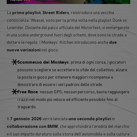
La
,
, reintroduce una vecchia
prima
playlist
Street Riders
conoscenza: Weasel, visto per la prima volta nella playlist Donk vs
Lowrider. Distante dal palco ufficiale del Motorfest, vi immergerete
in una scena underground fuori dagli schemi, dove sono le strade a
dettare le regole. I Monkeys' Kitchen introducono anche
due
nel gioco:
nuove
variazioni
: prima di ogni corsa, i giocatori
Scommessa dei Monkeys
possono scegliere se accettare le sfide del collettivo, alzare
la posta in gioco per ottenere maggiori ricompense e
dimostrare di essere i veri padroni delle strade.
: nessun GPS, nessun percorso, basta raggiungere
Free Race
i razzi nel modo più veloce ed efficiente possibile fino al
traguardo.
Il
verrà lanciata
in
7 gennaio 2026
una
seconda
playlist
, che approfondirà l'eredità del marchio
collaborazione
con
BMW
e il suo impatto duraturo sulla storia dell'automobile e sulla cultura