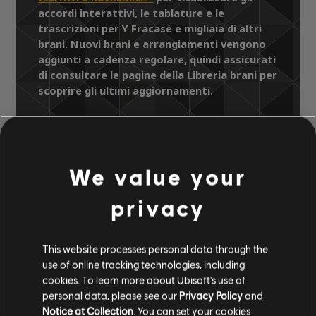
accordi interattivi, le tablature e le
trascrizioni per Y Fracasé e migliaia di altri
brani. Nuovi brani e arrangiamenti vengono
aggiunti a cadenza regolare, quindi assicurati
di consultare le pagine della Libreria brani per
scoprire gli ultimi aggiornamenti.
Libreria brani
Artisti A-Z
We value your
Beto y Sus Canarios
Y Fracasé
Y Fracasé
privacy
ARRANGIAMENTI
This website processes personal data through the
use of online tracking technologies, including
VERIFICATI
cookies. To learn more about Ubisoft's use of
personal data, please see our
Privacy Policy
and
Notice at Collection
. You can set your cookies