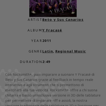
Beto y Sus Canarios
ARTIST
Y Fracasé
ALBUM
2011
YEAR
Latin
,
Regional Music
GENRE
2:49
DURATION
Con Rocksmith+, puoi imparare a suonare Y Fracasé di
Beto y Sus Canarios grazie al feedback in tempo reale
interattivo e agli strumenti che ti permettono di
esercitarti alla tua velocità. Rocksmith+ offre a chi suona
chitarra e basso un'esclusiva versione in 3D delle tablature
per permettere di imparare riff e assoli, la nostra
versione tradizionale delle tablature in 2D o l'opzione per