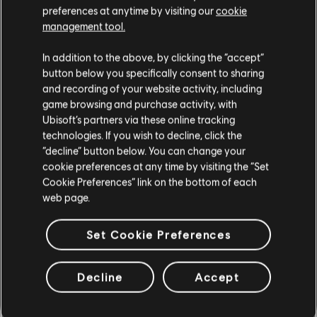
preferences at anytime by visiting our
cookie
management tool.
Strumento / Tipo di arr.
Verificati
Creatore
In addition to the above, by clicking the “accept”
R+ Team
button below you specifically consent to sharing
Accordi
& ARCHI
and recording of your website activity, including
game browsing and purchase activity, with
Ubisoft’s partners via these online tracking
technologies. If you wish to decline, click the
Bass Chart
ARCHI
“decline” button below. You can change your
cookie preferences at any time by visiting the “Set
Cookie Preferences” link on the bottom of each
web page.
ARRANGIAMENTI
Set Cookie Preferences
DELLA COMMUNITY
Decline
Accept