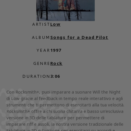
Low
ARTIST
Songs for a Dead Pilot
ALBUM
1997
YEAR
Rock
GENRE
3:06
DURATION
Con Rocksmith+, puoi imparare a suonare Will the Night
di Low grazie al feedback in tempo reale interattivo e agli
strumenti che ti permettono di esercitarti alla tua velocità.
Rocksmith+ offre a chi suona chitarra e basso un'esclusiva
versione in 3D delle tablature per permettere di
imparare riff e assoli, la nostra versione tradizionale delle
tablature in 2D o l'opzione per esercitarsi su accordi e