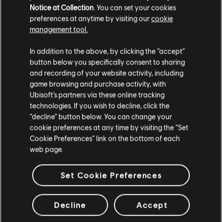
Notice at Collection
. You can set your cookies
preferences at anytime by visiting our
cookie
Strumento / Tipo di arr.
Verificati
Creatore
management tool.
In addition to the above, by clicking the “accept”
Accordi
ARCHI
button below you specifically consent to sharing
and recording of your website activity, including
game browsing and purchase activity, with
Ubisoft’s partners via these online tracking
Bass Chart
ARCHI
technologies. If you wish to decline, click the
“decline” button below. You can change your
cookie preferences at any time by visiting the “Set
Cookie Preferences” link on the bottom of each
web page.
ARRANGIAMENTI
DELLA COMMUNITY
Set Cookie Preferences
Decline
Accept