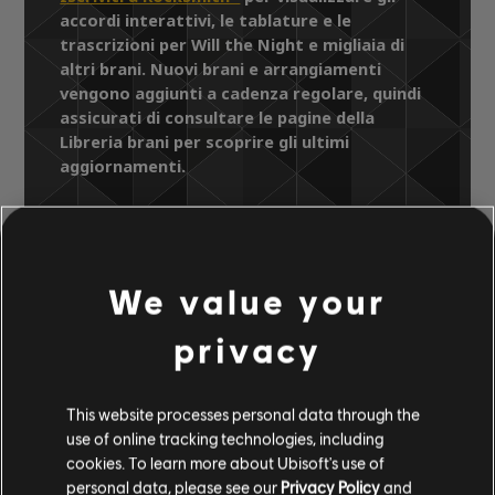
accordi interattivi, le tablature e le
trascrizioni per Will the Night e migliaia di
altri brani. Nuovi brani e arrangiamenti
vengono aggiunti a cadenza regolare, quindi
assicurati di consultare le pagine della
Libreria brani per scoprire gli ultimi
aggiornamenti.
Libreria brani
Artisti A-Z
Low
We value your
Songs for a Dead Pilot
Will the Night
privacy
ARRANGIAMENTI
This website processes personal data through the
VERIFICATI
use of online tracking technologies, including
cookies. To learn more about Ubisoft's use of
personal data, please see our
Privacy Policy
and