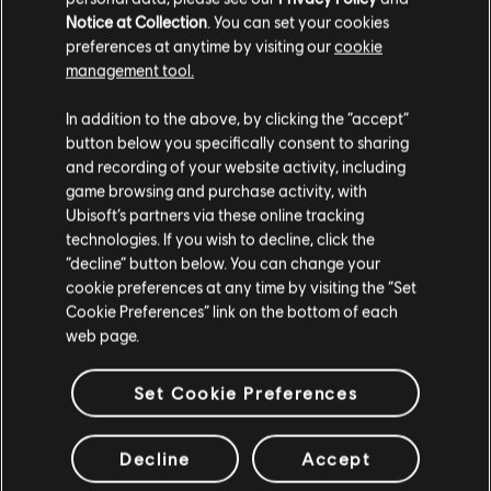
VERIFICATI
Notice at Collection
. You can set your cookies
preferences at anytime by visiting our
cookie
management tool.
Strumento / Tipo di arr.
Verificati
Creatore
In addition to the above, by clicking the “accept”
button below you specifically consent to sharing
and recording of your website activity, including
Accordi
ARCHI
game browsing and purchase activity, with
Ubisoft’s partners via these online tracking
technologies. If you wish to decline, click the
“decline” button below. You can change your
Bass Chart
ARCHI
cookie preferences at any time by visiting the “Set
Cookie Preferences” link on the bottom of each
web page.
Set Cookie Preferences
ARRANGIAMENTI
DELLA COMMUNITY
Decline
Accept