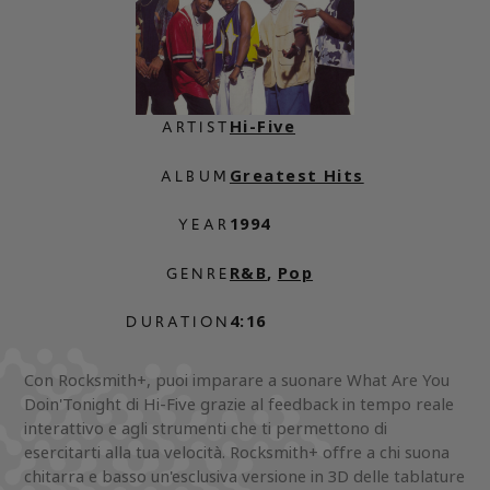
Hi-Five
ARTIST
Greatest Hits
ALBUM
1994
YEAR
R&B
,
Pop
GENRE
4:16
DURATION
Con Rocksmith+, puoi imparare a suonare What Are You
Doin'Tonight di Hi-Five grazie al feedback in tempo reale
interattivo e agli strumenti che ti permettono di
esercitarti alla tua velocità. Rocksmith+ offre a chi suona
chitarra e basso un'esclusiva versione in 3D delle tablature