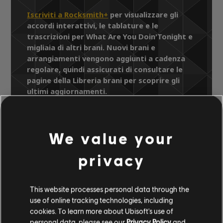
Iscriviti a Rocksmith+
per visualizzare gli
accordi interattivi, le tablature e le
trascrizioni per What Are You Doin'Tonight e
migliaia di altri brani. Nuovi brani e
arrangiamenti vengono aggiunti a cadenza
regolare, quindi assicurati di consultare le
pagine della Libreria brani per scoprire gli
ultimi aggiornamenti.
We value your
Libreria brani
Artisti A-Z
Hi-Five
privacy
Greatest Hits
What Are You Doin'Tonight
This website processes personal data through the
use of online tracking technologies, including
ARRANGIAMENTI
cookies. To learn more about Ubisoft's use of
personal data, please see our
Privacy Policy
and