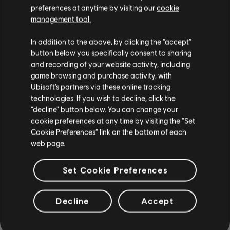
preferences at anytime by visiting our
cookie
management tool.
Strumento / Tipo di arr.
Verificati
Creatore
In addition to the above, by clicking the “accept”
R+ Team
button below you specifically consent to sharing
Accordi
& ARCHI
and recording of your website activity, including
game browsing and purchase activity, with
Ubisoft’s partners via these online tracking
technologies. If you wish to decline, click the
Bass Chart
ARCHI
“decline” button below. You can change your
cookie preferences at any time by visiting the “Set
Cookie Preferences” link on the bottom of each
web page.
ARRANGIAMENTI
Set Cookie Preferences
DELLA COMMUNITY
Decline
Accept