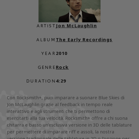
Jon McLaughlin
ARTIST
The Early Recordings
ALBUM
2010
YEAR
Rock
GENRE
4:29
DURATION
Con Rocksmith+, puoi imparare a suonare Blue Skies di
Jon McLaughlin grazie al feedback in tempo reale
interattivo e agli strumenti che ti permettono di
esercitarti alla tua velocità. Rocksmith+ offre a chi suona
chitarra e basso un'esclusiva versione in 3D delle tablature
per permettere di imparare riff e assoli, la nostra
versione tradizionale delle tablature in 2D o l'opzione per