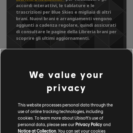
accordi interattivi, le tablature e le
trascrizioni per Blue Skies e migliaia di altri
brani. Nuovi brani e arrangiamenti vengono
aggiunti a cadenza regolare, quindi assicurati
di consultare le pagine della Libreria brani per
scoprire gli ultimi aggiornamenti.
Libreria brani
Artisti A-Z
We value your
Jon McLaughlin
The Early Recordings
Blue Skies
privacy
ARRANGIAMENTI
This website processes personal data through the
use of online tracking technologies, including
VERIFICATI
cookies. To learn more about Ubisoft's use of
personal data, please see our
Privacy Policy
and
Notice at Collection
. You can set your cookies