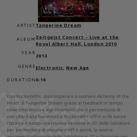
Tangerine Dream
ARTIST
Zeitgeist Concert - Live at the
ALBUM
Royal Albert Hall, London 2010
YEAR
2013
GENRE
Electronic
,
New Age
6:16
DURATION
Con Rocksmith+, puoi imparare a suonare Alchemy of the
Heart di Tangerine Dream grazie al feedback in tempo
reale interattivo e agli strumenti che ti permettono di
esercitarti alla tua velocità. Rocksmith+ offre a chi suona
chitarra e basso un'esclusiva versione in 3D delle tablature
per permettere di imparare riff e assoli, la nostra
versione tradizionale delle tablature in 2D o l'opzione per