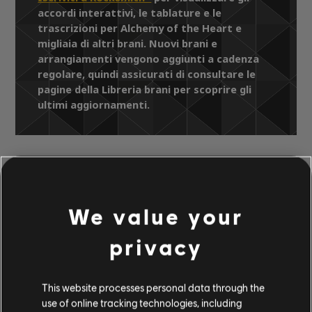
accordi interattivi, le tablature e le
trascrizioni per Alchemy of the Heart e
migliaia di altri brani. Nuovi brani e
arrangiamenti vengono aggiunti a cadenza
regolare, quindi assicurati di consultare le
pagine della Libreria brani per scoprire gli
ultimi aggiornamenti.
Libreria brani
Artisti A-Z
Tangerine Dream
We value your
Zeitgeist Concert - Live at the Royal
Albert Hall, London 2010
privacy
Alchemy of the Heart
This website processes personal data through the
ARRANGIAMENTI
use of online tracking technologies, including