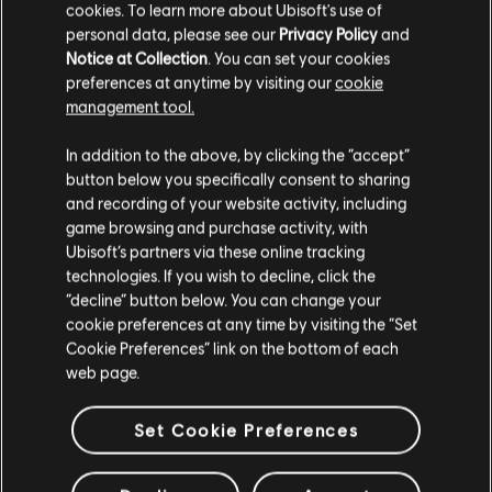
cookies. To learn more about Ubisoft's use of
VERIFICATI
personal data, please see our
Privacy Policy
and
Notice at Collection
. You can set your cookies
preferences at anytime by visiting our
cookie
management tool.
Strumento / Tipo di arr.
Verificati
Creatore
In addition to the above, by clicking the “accept”
button below you specifically consent to sharing
R+ Team
Accordi
and recording of your website activity, including
& ARCHI
game browsing and purchase activity, with
Ubisoft’s partners via these online tracking
technologies. If you wish to decline, click the
Bass Chart
ARCHI
“decline” button below. You can change your
cookie preferences at any time by visiting the “Set
Cookie Preferences” link on the bottom of each
web page.
ARRANGIAMENTI
Set Cookie Preferences
DELLA COMMUNITY