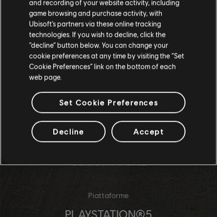
and recording of your website activity, including
game browsing and purchase activity, with
Ubisoft’s partners via these online tracking
Studi
technologies. If you wish to decline, click the
UBISOFT ANNECY
“decline” button below. You can change your
cookie preferences at any time by visiting the “Set
UBISOFT BELGRADE
Cookie Preferences” link on the bottom of each
web page.
UBISOFT BLUE BYTE
UBISOFT KYIV
Set Cookie Preferences
UBISOFT MONTPELLIER
Decline
Accept
UBISOFT ODESA
UBISOFT PUNE
Piattaforme
PLAYSTATION®5