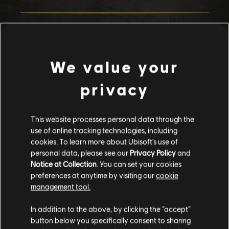
51
/
82
We value your
privacy
INDIETRO
This website processes personal data through the
use of online tracking technologies, including
cookies. To learn more about Ubisoft's use of
personal data, please see our
Privacy Policy
and
Notice at Collection
. You can set your cookies
preferences at anytime by visiting our
cookie
management tool.
In addition to the above, by clicking the “accept”
button below you specifically consent to sharing