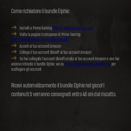
Come richiedere il bundle Elphie:
Iscriviti a Prime Gaming
https://gaming.amazon.com/
Visita la pagina ricompense di Prime Gaming
http://gaming.amazon.com/ridersrepublic
Accedi al tuo account Amazon
Collega il tuo account Ubisoft al tuo account Amazon
Se hai collegato l'account Ubisoft errato al tuo account Amazon e non hai
ancora richiesto il bundle Elphie, vai su
https://primegaming.ubisoft.com
per
scollegare gli account
Ricevi automaticamente il bundle Elphie nel gioco! I
contenuti ti verranno consegnati entro 48 ore dal riscatto.