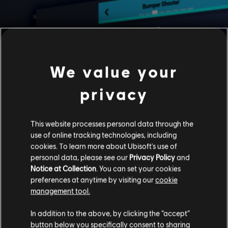
ACCESSIBILITÀ
We value your
NUOVE CONFIGURAZIONI CONTROLLER
In questa stagione sono in arrivo tre nuove configurazioni
controller, che introducono input alternativi per azioni quali
privacy
sparare, accovacciarsi e sporgersi. Le nuove configurazioni
mirano a risolvere le difficoltà segnalate come causa di
disagio e a rendere Siege un'esperienza di gioco più
This website processes personal data through the
confortevole per tutti.
use of online tracking technologies, including
cookies. To learn more about Ubisoft's use of
I giocatori possono trovarli nella sezione Configurazione
personal data, please see our
Privacy Policy
and
controller del menu Opzioni, dove le modifiche agli input
Notice at Collection
. You can set your cookies
rispetto alla configurazione predefinita appaiono evidenziate.
preferences at anytime by visiting our
cookie
management tool.
In addition to the above, by clicking the “accept”
button below you specifically consent to sharing