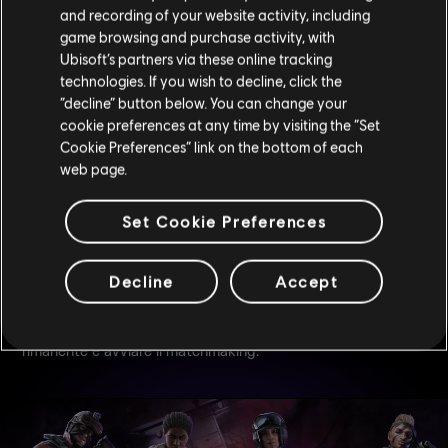
and recording of your website activity, including
game browsing and purchase activity, with
Ubisoft’s partners via these online tracking
technologies. If you wish to decline, click the
COMFORT DEL GIOCATORE
“decline” button below. You can change your
cookie preferences at any time by visiting the “Set
Cookie Preferences” link on the bottom of each
VISUALE LIBERA NEL REPLAY PARTITA
web page.
Il Replay partita ora consente ai giocatori di utilizzare una
visuale libera per guardare i filmati registrati da qualsiasi
Set Cookie Preferences
angolazione, per rivedere le strategie e creare contenuti.
AGGIORNAMENTO SQUADRA
Decline
Accept
Durante il debriefing, i membri della squadra possono far
sapere al caposquadra che sono pronti a giocare cliccando
un pulsante, e i capisquadra potranno saltare il tempo
rimanente e avviare il matchmaking.