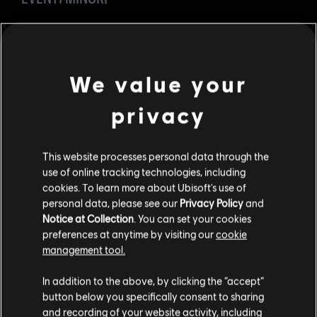
Nel corso dell'anno saranno organizzati diversi Dreamhack
in Europa e Nord America. Presto diffonderemo notizie più
dettagliate.
We value your
Per restare sempre aggiornati, visitate la pagina
Twitter
di
Rainbow Six Esports o il nostro
Subreddit
.
privacy
This website processes personal data through the
use of online tracking technologies, including
cookies. To learn more about Ubisoft's use of
personal data, please see our
Privacy Policy
and
Notice at Collection
. You can set your cookies
preferences at anytime by visiting our
cookie
INDIETRO
management tool.
In addition to the above, by clicking the “accept”
CONTENUTO CONSIGLIATO
button below you specifically consent to sharing
and recording of your website activity, including