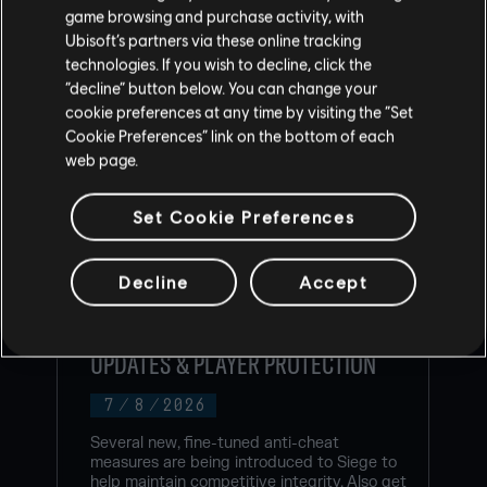
game browsing and purchase activity, with
Ubisoft’s partners via these online tracking
technologies. If you wish to decline, click the
“decline” button below. You can change your
cookie preferences at any time by visiting the “Set
Cookie Preferences” link on the bottom of each
web page.
Set Cookie Preferences
RAINBOW SIX SIEGE COMMUNITY
Decline
Accept
CHECKPOINT RECAP: CORE RULES,
LEGEND DIVISION, BALANCING
UPDATES & PLAYER PROTECTION
7
/
8
/
2026
Several new, fine-tuned anti-cheat
measures are being introduced to Siege to
help maintain competitive integrity. Also get