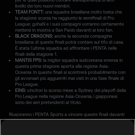
per le quali possono contare sull'esperienza di alto
livello dei loro nuovi membri.
TEAM FONTT:
una squadra brasiliana molto tosta che
la stagione scorsa ha raggiunto le semifinali di Pro
League; gohaN e i suoi compagni vorranno certamente
mettersi in mostra a San Paolo davanti ai loro fan.
BLACK DRAGONS:
anche la seconda compagine
brasiliana di queste finali potrà contare sul tifo di casa.
È stata l'ultima squadra ad affrontare i PENTA nelle
finali della stagione 1.
MANTIS FPS:
la miglior squadra sudcoreana emersa in
questa prima stagione aperta alla regione Asia-
Oceania. In queste finali si scontrerà probabilmente con
gli avversari più agguerriti mai visti in una fase finale di
Pro League.
EINS:
vincitori lo scorso mese a Sydney dei playoff della
Pro League nella regione Asia-Oceania, i giapponesi
sono dei seri pretendenti al titolo.
Riusciranno i PENTA Sports a vincere queste finali davanti
agli appassionati fan brasiliani che inevitabilmente
sosterranno le due squadre di casa, Team Fontt e Black
Dragons? Riusciranno gli Evil Geniuses a eguagliare