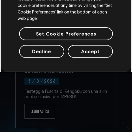
cookie preferences at any time by visiting the “Set
Cookie Preferences” link on the bottom of each
web page.
Set Cookie Preferences
Decline
Accept
NUOVO TWITCH DROP PER
L'EVENTO RENGOKU!
5
/
8
/
2026
Festeggia l'uscita di Rengoku con una skin
armi esclusiva per MP5SD!
LEGGI ALTRO