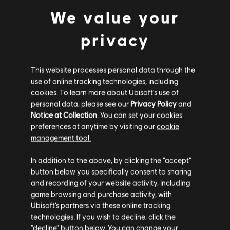
l'impresa dei Continuum vincendo il titolo come nella
We value your
stagione 3 anno 1?
privacy
Seguite lo streaming
il 18 e il 19 novembre per non
perdervi neanche un istante di queste finali!
This website processes personal data through the
use of online tracking technologies, including
cookies. To learn more about Ubisoft's use of
personal data, please see our
Privacy Policy
and
Notice at Collection
. You can set your cookies
preferences at anytime by visiting our
cookie
management tool.
INDIETRO
In addition to the above, by clicking the “accept”
button below you specifically consent to sharing
and recording of your website activity, including
CONTENUTO CONSIGLIATO
game browsing and purchase activity, with
Ubisoft’s partners via these online tracking
technologies. If you wish to decline, click the
“decline” button below. You can change your