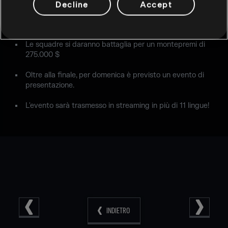
Decline
Accept
Concorrenti:
Evil Geniuses
,
Rogue
,
G2 Esports
,
Mockit
Esports
,
FaZe Clan
,
Immortals
,
Nora-Rengo
,
Fnatic
Le squadre si daranno battaglia per un montepremi di
275.000 $
Oltre alla finale, per domenica è previsto un evento di
presentazione.
L'evento sarà trasmesso in streaming in più di 11 lingue!
INDIETRO