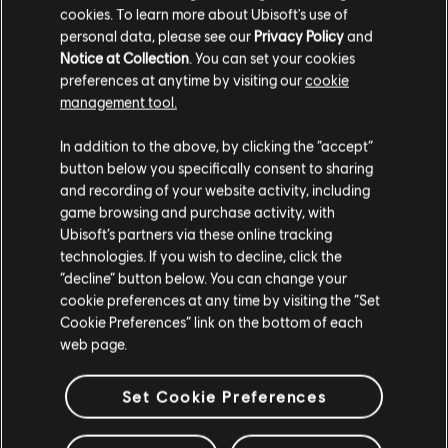
cookies. To learn more about Ubisoft's use of
personal data, please see our
Privacy Policy
and
Portoghese brasiliano:
https://www.twitch.tv/rainbow6br
Notice at Collection
. You can set your cookies
Italiano:
https://www.twitch.tv/rainbow6it
preferences at anytime by visiting our
cookie
management tool.
Russo:
https://www.twitch.tv/rainbow6ru
In addition to the above, by clicking the “accept”
Coreano:
https://www.twitch.tv/rainbow6kr
button below you specifically consent to sharing
and recording of your website activity, including
Giapponese:
https://www.twitch.tv/rainbow6jp
game browsing and purchase activity, with
Ubisoft’s partners via these online tracking
Taiwanese:
https://twitch.tv/rainbow6tw
technologies. If you wish to decline, click the
Cantonese:
https://twitch.tv/rainbow6HK
“decline” button below. You can change your
cookie preferences at any time by visiting the “Set
Thailandese:
https://twitch.tv/rainbow6TH
Cookie Preferences” link on the bottom of each
web page.
TL; DR/FAQ
Set Cookie Preferences
Quando: Il 17 e 18 novembre a partire dalle 13:30
Dove: Jeunesse Arena di Rio de Janeiro, in Brasile