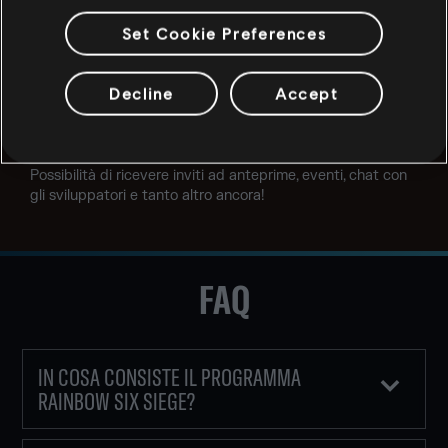
Set Cookie Preferences
Ecco un elenco di alcuni dei vantaggi che ti aspettano
quando ti iscrivi:
Decline
Accept
600 punti Fama per tutti i nuovi creatori
Accesso al percorso Premium dei Battle Pass stagionali
Accesso a opportunità di contenuti esclusivi
Possibilità di ricevere inviti ad anteprime, eventi, chat con
gli sviluppatori e tanto altro ancora!
FAQ
IN COSA CONSISTE IL PROGRAMMA
RAINBOW SIX SIEGE?