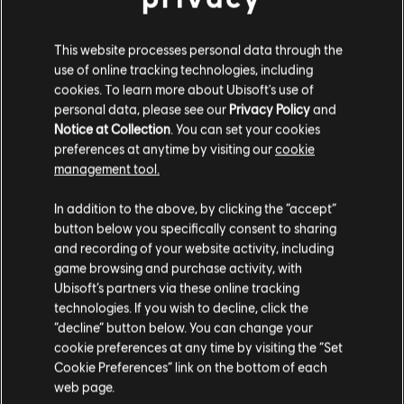
This website processes personal data through the
use of online tracking technologies, including
cookies. To learn more about Ubisoft's use of
personal data, please see our
Privacy Policy
and
Notice at Collection
. You can set your cookies
preferences at anytime by visiting our
cookie
management tool.
ACCEDI A OPPORTUNITÀ
In addition to the above, by clicking the “accept”
UNICHE
button below you specifically consent to sharing
and recording of your website activity, including
game browsing and purchase activity, with
Ubisoft’s partners via these online tracking
Sia che tu abbia già un grande seguito di spettatori o che
technologies. If you wish to decline, click the
tu stia iniziando a prendere slancio nella tua avventura
“decline” button below. You can change your
come creatore di Rainbow Six Siege, abbiamo qualcosa
per te! Unisciti al programma creatori Rainbow Six Siege
cookie preferences at any time by visiting the “Set
per accedere a vantaggi e ricompense di gioco che ti
Cookie Preferences” link on the bottom of each
aiuteranno a migliorare la tua piattaforma e i tuoi
web page.
contenuti.