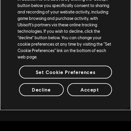
volta i propri amici e ricevere nuove ricompense.
button below you specifically consent to sharing
and recording of your website activity, including
game browsing and purchase activity, with
Tutto pronto per giocare
Ubisoft’s partners via these online tracking
in squadra?
technologies. If you wish to decline, click the
“decline” button below. You can change your
cookie preferences at any time by visiting the “Set
Segna il 25 novembre sul calendario e comincia a
Cookie Preferences” link on the bottom of each
pensare ai tuoi inviti. Condividi il brivido di Rainbow
web page.
Six Mobile, dominate insieme il campo di battaglia e
accumulate ricompense esclusive.
Set Cookie Preferences
Per maggiori informazioni, visita questo sito web:
https://referral.ubisoft.com/rainbow-six-mobile/
Decline
Accept
Ci vediamo nel gioco, operatore!