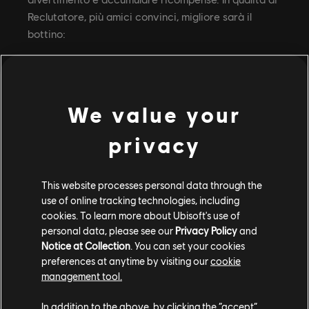
Reclutatore, più amici convinci, migliore sarà il
bottino:
1 amico partecipa: 1 estrazione nel pacchetto
ARSENALE
3 amici partecipano: 1 estrazione nel
We value your
pacchetto ARSENALE
privacy
5 amici partecipano: il premio definitivo, 1
estrazione nel pacchetto ARSENALE DA
COLLEZIONE
This website processes personal data through the
use of online tracking technologies, including
Per sbloccare tutte le ricompense, assicurati che i
cookies. To learn more about Ubisoft's use of
tuoi amici giochino almeno 10 partite in una squadra
personal data, please see our
Privacy Policy
and
armata. Fatto questo, otterranno anche loro
Notice at Collection
. You can set your cookies
un'estrazione nel pacchetto ARSENALE DA
preferences at anytime by visiting our
cookie
COLLEZIONE. E non è finita qua. Quando
management tool.
cominceranno a giocare, potranno invitare a loro
In addition to the above, by clicking the “accept”