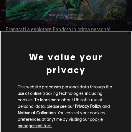
Preparati a esplorare Pandora in prima persona!
Sivako
!
We value your
privacy
CONDIVIDI
This website processes personal data through the
use of online tracking technologies, including
cookies. To learn more about Ubisoft's use of
personal data, please see our
Privacy Policy
and
Notice at Collection
. You can set your cookies
preferences at anytime by visiting our
cookie
management tool.