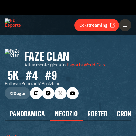
Co-streaming
FAZE CLAN
Attualmente gioca in
:
Esports World Cup
5K
#4
#9
Follower
Popolarità
Posizione
Segui
PANORAMICA
NEGOZIO
ROSTER
CRONO