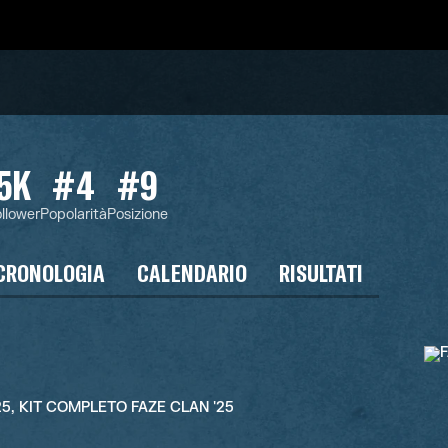
5K
#4
#9
llower
Popolarità
Posizione
CRONOLOGIA
CALENDARIO
RISULTATI
'25, KIT COMPLETO FAZE CLAN '25