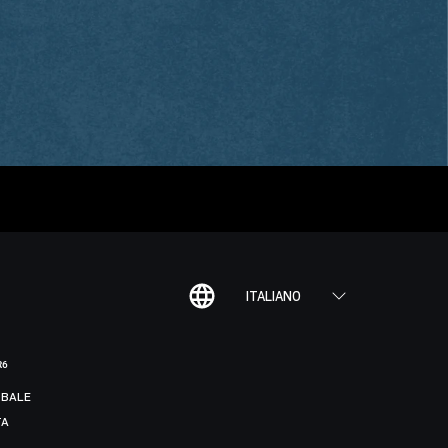
ITALIANO
R6
BALE
TA