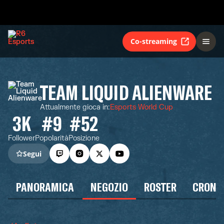
Co-streaming
TEAM LIQUID ALIENWARE
Attualmente gioca in
:
Esports World Cup
3K
#9
#52
Follower
Popolarità
Posizione
Segui
PANORAMICA
NEGOZIO
ROSTER
CRONO