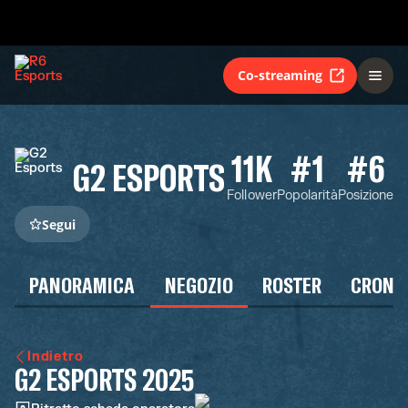
Co-streaming
11K
#1
#6
G2 ESPORTS
Follower
Popolarità
Posizione
Segui
PANORAMICA
NEGOZIO
ROSTER
CRONO
Indietro
G2 ESPORTS 2025