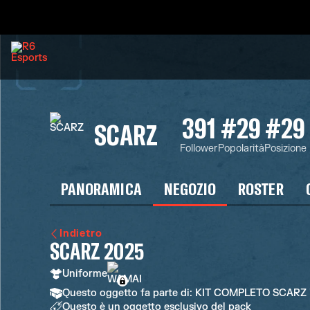
391
#29
#29
SCARZ
Follower
Popolarità
Posizione
PANORAMICA
NEGOZIO
ROSTER
Indietro
SCARZ 2025
Uniforme
Questo oggetto fa parte di: KIT COMPLETO SCARZ 
Questo è un oggetto esclusivo del pack