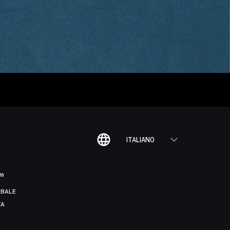
ITALIANO
R6
BALE
TA