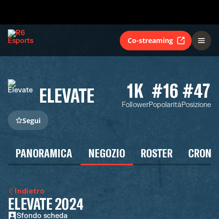
Co-streaming
1K
#16
#47
ELEVATE
Follower
Popolarità
Posizione
Segui
PANORAMICA
NEGOZIO
ROSTER
CRONO
Indietro
ELEVATE 2024
Sfondo scheda