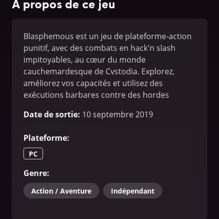
À propos de ce jeu
Blasphemous est un jeu de plateforme-action
punitif, avec des combats en hack'n slash
impitoyables, au cœur du monde
cauchemardesque de Cvstodia. Explorez,
améliorez vos capacités et utilisez des
exécutions barbares contre des hordes
d'ennemis pour réussir à échapper à la
Date de sortie
:
10 septembre 2019
damnation éternelle.
Plateforme
:
PC
Genre
:
Action / Aventure
Indépendant