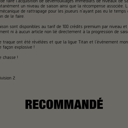
de faire l’acquisition de déverrouillages immédiats de niveaux de sa
tanément un niveau de saison ainsi que la récompense associée. L
canique de rattrapage pour les joueurs n’ayant pas eu le temps d’a
n de le faire.
aison sont disponibles au tarif de 100 crédits premium par niveau e
nt ni à aucun article non lié directement à la progression de sais
 traque ont été révélées et que la ligue Titan et l’événement mondi
 façon explosive !
 chasse !
vision 2
RECOMMANDÉ