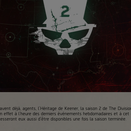
ent déjà, agents, l’Héritage de Keener, la saison 2 de The Divisi
 effet à l’heure des derniers événements hebdomadaires et à cet 
esseront eux aussi d’être disponibles une fois la saison terminée.