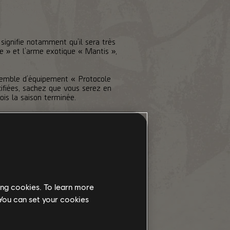
 signifie notamment qu’il sera très
 » et l’arme exotique « Mantis »,
ensemble d’équipement « Protocole
ifiées, sachez que vous serez en
ois la saison terminée.
rences d’armes, les teintes
le biais d’autres sources une fois
ing cookies. To learn more
 You can set your cookies