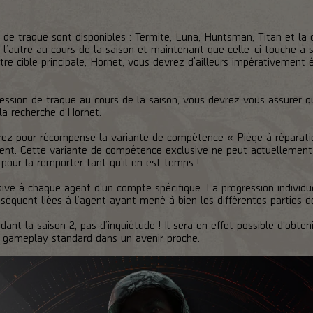
les de traque sont disponibles : Termite, Luna, Huntsman, Titan et la 
 l’autre au cours de la saison et maintenant que celle-ci touche à s
otre cible principale, Hornet, vous devrez d’ailleurs impérativement
gression de traque au cours de la saison, vous devrez vous assurer 
 la recherche d’Hornet.
rez pour récompense la variante de compétence « Piège à réparatio
gent. Cette variante de compétence exclusive ne peut actuellemen
e pour la remporter tant qu’il en est temps !
sive à chaque agent d’un compte spécifique. La progression individ
séquent liées à l’agent ayant mené à bien les différentes parties de
ant la saison 2, pas d’inquiétude ! Il sera en effet possible d’obte
du gameplay standard dans un avenir proche.