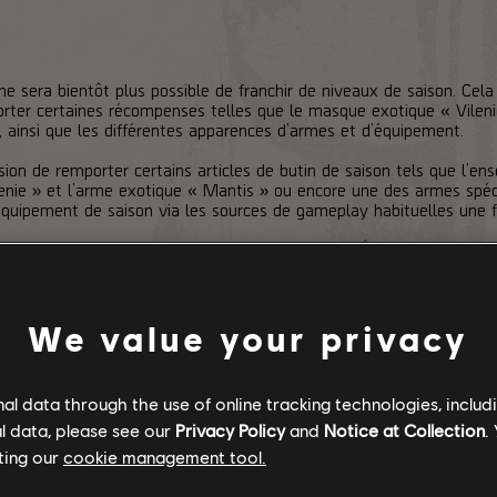
 ne sera bientôt plus possible de franchir de niveaux de saison. Cela
ter certaines récompenses telles que le masque exotique « Vilenie
s, ainsi que les différentes apparences d’armes et d’équipement.
sion de remporter certains articles de butin de saison tels que l’
lenie » et l’arme exotique « Mantis » ou encore une des armes spéc
l’équipement de saison via les sources de gameplay habituelles une f
 récompenses cosmétiques telles que la tenue « Éclipse », les appa
ifs obtenus via les niveaux de saison ne soient pas disponibles par 
We value your privacy
l data through the use of online tracking technologies, includ
l data, please see our
Privacy Policy
and
Notice at Collection
.
ting our
cookie management tool.