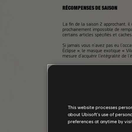
RÉCOMPENSES DE SAISON
La fin de la saison 2 approchant, il
prochainement impossible de rempor
certains articles spécifiés et cache
Si jamais vous n’avez pas eu l’occa
Éclipse », le masque exotique « Vi
mesure d’acquérir l’intégralité de 
Il est en revanche possible que les
d’équipement et les écussons exclus
la saison terminée.
This website processes persona
about Ubisoft's use of persona
preferences at anytime by visi