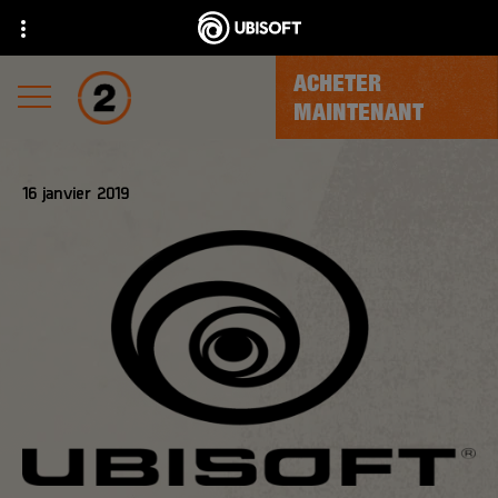
ACHETER
MAINTENANT
16
janvier
2019