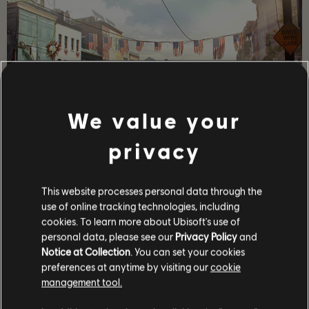
We value your
privacy
DÉTAILS SUR LE JEU
This website processes personal data through the
Jouez avec vos amis en coop et JcJ, obtenez des armes et
use of online tracking technologies, including
de l'équipement haut de gamme et devenez l'un(e) des
cookies. To learn more about Ubisoft's use of
rares capables de protéger le Capitole en temps de crise !
personal data, please see our
Privacy Policy
and
PLUS D'INFOS
Notice at Collection
. You can set your cookies
preferences at anytime by visiting our
cookie
management tool.