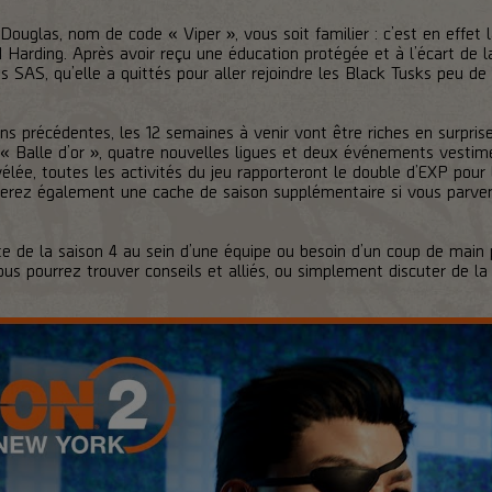
ouglas, nom de code « Viper », vous soit familier : c’est en effet l
arding. Après avoir reçu une éducation protégée et à l’écart de la 
s SAS, qu’elle a quittés pour aller rejoindre les Black Tusks peu d
ns précédentes, les 12 semaines à venir vont être riches en surpri
 Balle d’or », quatre nouvelles ligues et deux événements vestimen
élée, toutes les activités du jeu rapporteront le double d’EXP pour 
erez également une cache de saison supplémentaire si vous parven
te de la saison 4 au sein d’une équipe ou besoin d’un coup de main
us pourrez trouver conseils et alliés, ou simplement discuter de la 