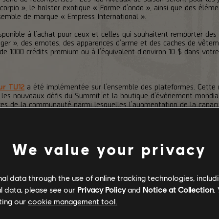
 Scorpio », le holster exotique « Forme d’onde », ainsi que des élé
nsemble de marque « Empress International ».
ponible à l’achat pour ceux et celles qui souhaitent remporter d
er », des emotes, des apparences d’arme et des caches de vêteme
 de 1000 crédits premium ou à l’équivalent d’environ 10 $ dans votr
our TU12
a été implémentée sur l’ensemble des plateformes. Cette
, les nouveaux défis du Summit et la boutique d’événement mondial,
 de la communauté parmi lesquelles l’augmentation de la capacit
baller » les compétences ou encore celle d’activer l’apparence des
s nouveaux ajouts, changements et correctifs de bugs apportés par 
We value your privacy
tch officielles
sur nos forums.
l data through the use of online tracking technologies, includ
l data, please see our
Privacy Policy
and
Notice at Collection
.
ting our
cookie management tool.