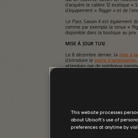
d’acquérir le calibre 12 exotique «
d’équipement « Rigger » et de l’e
Le Pass Saison 4 est également dis
comme par exemple la tenue « Rigg
disponible dans la boutique au prix
MISE À JOUR TU12
Le 8 décembre dernier, la
mise à j
d’introduire le
poste d’optimisation
attendues par de nombreux membres
paquetages, la possibilité de « rem
Zones.
Pour une présentation détaillée de
invitons à consulter les
notes de pa
This website processes persona
about Ubisoft's use of persona
preferences at anytime by visi