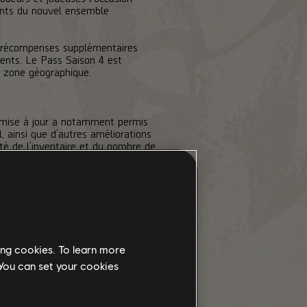
ments du nouvel ensemble
es récompenses supplémentaires
nts. Le Pass Saison 4 est
e zone géographique.
 mise à jour a notamment permis
 ainsi que d’autres améliorations
é de l’inventaire et du nombre de
 masques à l’extérieur des Dark
la mise à jour TU12, nous vous
ing cookies. To learn more
 You can set your cookies