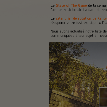
Le
State of The Game
de la semain
faire un petit break. La date du pr
Le
calendrier de rotation de Kenly
récupérer votre fusil exotique « Di
Nous avons actualisé notre liste d
communiquées à leur sujet à mesur