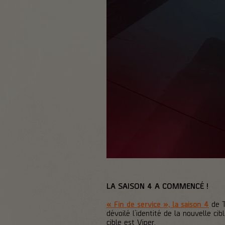
LA SAISON 4 A COMMENCÉ !
« Fin de service », la saison 4
de T
dévoilé l’identité de la nouvelle ci
cible est Viper.