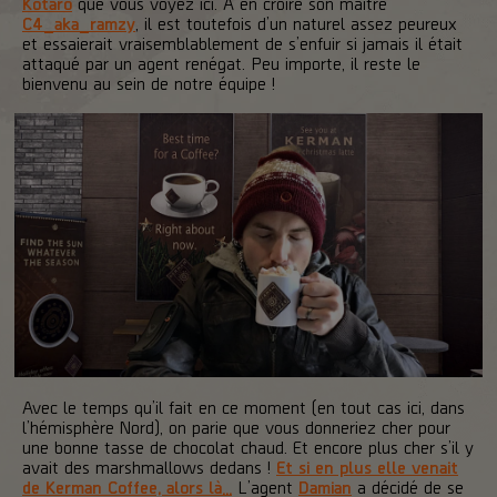
Kotaro
que vous voyez ici. À en croire son maître
C4_aka_ramzy
, il est toutefois d’un naturel assez peureux
et essaierait vraisemblablement de s’enfuir si jamais il était
attaqué par un agent renégat. Peu importe, il reste le
bienvenu au sein de notre équipe !
Avec le temps qu’il fait en ce moment (en tout cas ici, dans
l’hémisphère Nord), on parie que vous donneriez cher pour
une bonne tasse de chocolat chaud. Et encore plus cher s’il y
avait des marshmallows dedans !
Et si en plus elle venait
de Kerman Coffee, alors là…
L’agent
Damian
a décidé de se