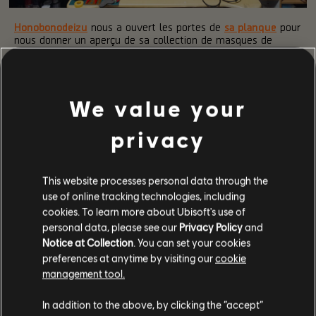
Honobonodeizu
nous a ouvert les portes de
sa planque
pour
nous donner un aperçu de sa collection de masques de
chasseur. Impressionnant, pas vrai ? Vu le soin qui a été
accordé à leur élaboration, on a hâte de voir à quoi vont
ressembler les prochains modèles !
We value your
privacy
This website processes personal data through the
use of online tracking technologies, including
cookies. To learn more about Ubisoft's use of
personal data, please see our
Privacy Policy
and
Notice at Collection
. You can set your cookies
preferences at anytime by visiting our
cookie
management tool.
In addition to the above, by clicking the “accept”