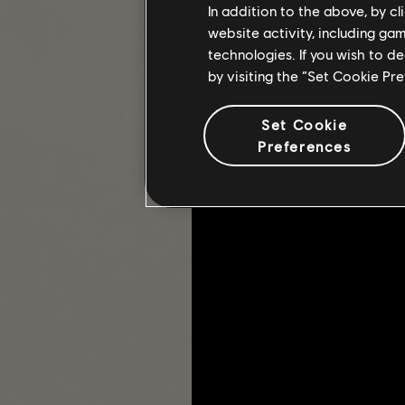
In addition to the above, by c
La saison 9 poursuit la trame scéna
cible : le capitaine Lewis.
website activity, including ga
technologies. If you wish to d
Au cours de la traque du capitaine L
by visiting the “Set Cookie Pr
Daniels et le major Xander.
Set Cookie
Preferences