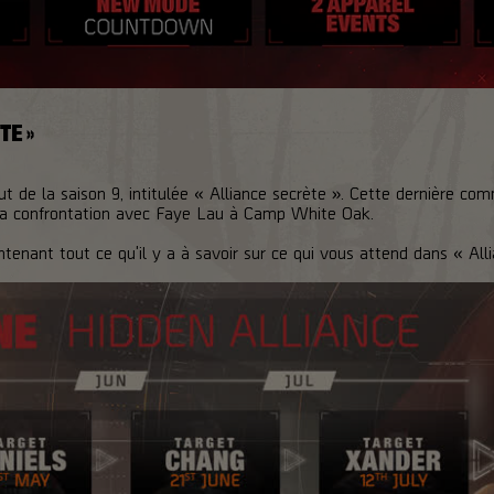
TE »
t de la saison 9, intitulée « Alliance secrète ». Cette dernière co
 la confrontation avec Faye Lau à Camp White Oak.
tenant tout ce qu'il y a à savoir sur ce qui vous attend dans « Alli