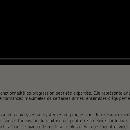
onctionnalité de progression baptisée expertise. Elle représente un
performances maximales de certaines armes, ensembles d'équipeme
ose de deux types de systèmes de progression : le niveau d'experti
e dispose d'un niveau de maîtrise qui peut être amélioré par le biai
ticle atteint le niveau de maîtrise le plus élevé que l'agent devien