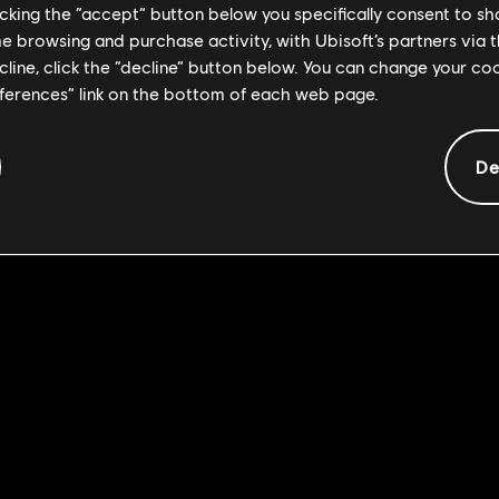
licking the “accept” button below you specifically consent to s
ristique dans laquelle les agents de la Division vont maintenant de
me browsing and purchase activity, with Ubisoft’s partners via t
ecline, click the “decline” button below. You can change your c
ewis, vous allez devoir éliminer 4 nouvelles cibles : le major Castil
eferences” link on the bottom of each web page.
De