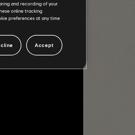
haring and recording of your
voir faire face à une nouvelle
hese online tracking
ookie preferences at any time
la, le lieutenant Chang, le sergent
cline
Accept