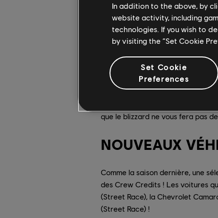
In addition to the above, by c
website activity, including ga
technologies. If you wish to d
by visiting the “Set Cookie Pr
Set Cookie
Les températures polaires mettron
Preferences
Dans tous les cas, vous avez accu
Into the Storm
: à vous maintenant 
que le blizzard ne vous fera pas d
NOUVEAUX VÉHI
Comme la saison dernière, une séle
des Crew Credits ! Les voitures q
(Street Race), la Chevrolet Camaro
(Street Race) !