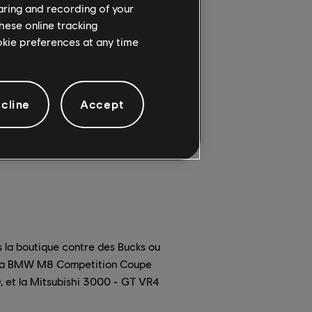
haring and recording of your
hese online tracking
ookie preferences at any time
er vos adversaires ?
cline
Accept
 et à la poussière aveuglante de
 Vous devez être d'attaque, parce
s la boutique contre des Bucks ou
s : la BMW M8 Competition Coupe
), et la Mitsubishi 3000 - GT VR4